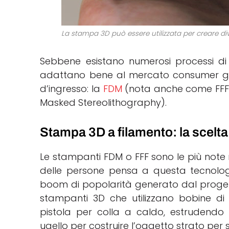
La stampa 3D può essere utilizzata per creare div
Sebbene esistano numerosi processi di 
adattano bene al mercato consumer graz
d’ingresso: la
FDM
(nota anche come FFF) 
Masked Stereolithography).
Stampa 3D a filamento: la scelt
Le stampanti FDM o FFF sono le più note 
delle persone pensa a questa tecnolo
boom di popolarità generato dal progetto
stampanti 3D che utilizzano bobine di
pistola per colla a caldo, estrudendo 
ugello per costruire l’oggetto strato per s