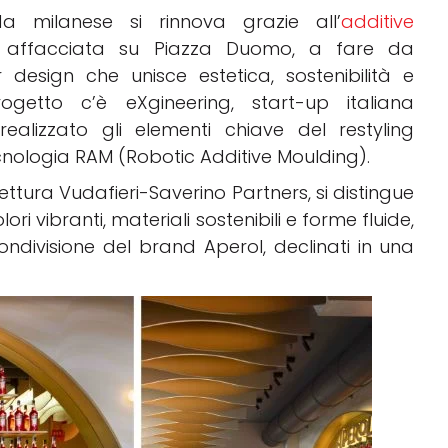
a milanese si rinnova grazie all’
additive
l, affacciata su Piazza Duomo, a fare da
 design che unisce estetica, sostenibilità e
rogetto c’è eXgineering, start-up italiana
alizzato gli elementi chiave del restyling
cnologia RAM (Robotic Additive Moulding).
tettura Vudafieri-Saverino Partners, si distingue
ri vibranti, materiali sostenibili e forme fluide,
condivisione del brand Aperol, declinati in una