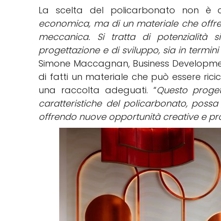
La scelta del policarbonato non è c
economica, ma di un materiale che offr
meccanica
. Si
tratta
di
potenzialità
s
progettazione
e di
sviluppo
,
sia
in termini
Simone Maccagnan, Business Development
di fatti un materiale
che
può
essere
rici
una raccolta adeguati
.
“
Questo proget
caratteristiche del policarbonato, possa
offrendo nuove opportunità creative e pr