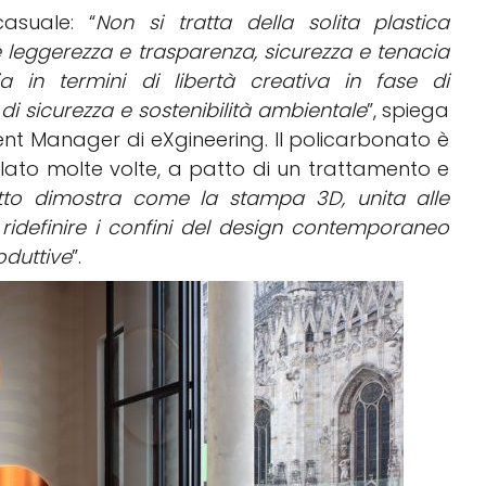
asuale: “
Non si tratta della solita plastica
e
leggerezza
e
trasparenza
,
sicurezza
e
tenacia
ia
in termini di
libertà
creativa
in
fase
di
 di
sicurezza
e
sostenibilità
ambientale
”, spiega
 Manager di eXgineering. ll policarbonato è
clato
molte
volte, a patto di un trattamento e
to dimostra come la stampa 3D, unita alle
 ridefinire i confini del design contemporaneo
oduttive
”.