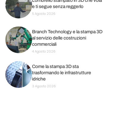
L’ombrello stampato in 3D che vola
e ti segue senza reggerlo
5 Agosto 2026
Branch Technology e la stampa 3D
al servizio delle costruzioni
commerciali
4 Agosto 2026
Come la stampa 3D sta
trasformando le infrastrutture
idriche
3 Agosto 2026