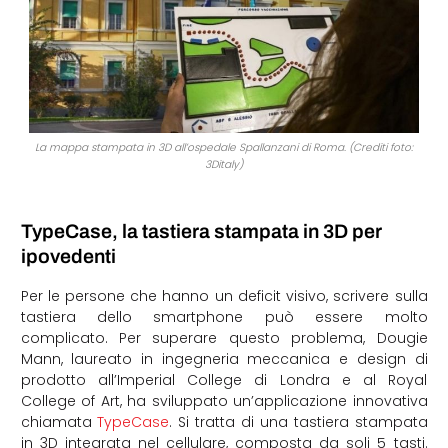
La mappa stampata in 3D all’ospedale Spallanzani di Roma. (Crediti foto:
3Ditaly)
TypeCase, la tastiera stampata in 3D per
ipovedenti
Per le persone che hanno un deficit visivo, scrivere sulla
tastiera dello smartphone può essere molto
complicato. Per superare questo problema, Dougie
Mann, laureato in ingegneria meccanica e design di
prodotto all’Imperial College di Londra e al Royal
College of Art, ha sviluppato un’applicazione innovativa
chiamata
TypeCase
. Si tratta di una tastiera stampata
in 3D integrata nel cellulare, composta da soli 5 tasti.