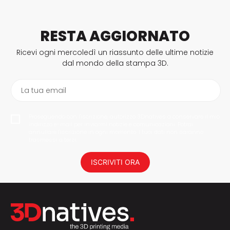
RESTA AGGIORNATO
Ricevi ogni mercoledì un riassunto delle ultime notizie
dal mondo della stampa 3D.
La tua email
Proseguendo con l'iscrizione, autorizzo 3Dnatives a conservare il mio
indirizzo e-mail per inviarmi notizie e comunicazioni. Potrai
annullare l'iscrizione in ogni momento. I tuoi dati non saranno
trasmessi a terzi.
ISCRIVITI ORA