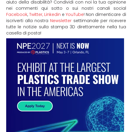
aiuto della disabilità? Condividi con noi la tua opinione
nei commenti qui sotto o sui nostri canali social
Facebook
,
Twitter,
Linkedin
e
YouTube
! Non dimenticare di
iscriverti alla nostra
Newsletter
settimanale per ricevere
tutte le notizie sulla stampa 3D direttamente nella tua
casella di posta!