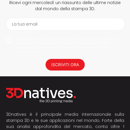
Ricevi ogni mercoledì un riassunto delle ultime notizie
dal mondo della stampa 3D.
La tua email
Proseguendo con l'iscrizione, autorizzo 3Dnatives a conservare il mio
indirizzo e-mail per inviarmi notizie e comunicazioni. Potrai
annullare l'iscrizione in ogni momento. I tuoi dati non saranno
trasmessi a terzi.
ISCRIVITI ORA
3Dnatives è il principale media internazionale sulla
stampa 3D e le sue applicazioni nel mondo. Forte della
sua analisi approfondita del mercato, conta oltre 1