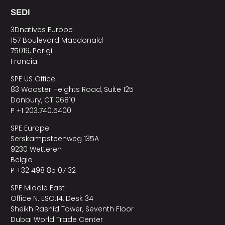
SEDI
3Dnatives Europe
157 Boulevard Macdonald
75019, Parigi
Francia
SPE US Office
83 Wooster Heights Road, Suite 125
Danbury, CT 06810
P +1 203.740.5400
SPE Europe
Serskampsteenweg 135A
9230 Wetteren
Belgio
P +32 498 85 07 32
SPE Middle East
Office N. ESO:14, Desk 34
Sheikh Rashid Tower, Seventh Floor
Dubai World Trade Center