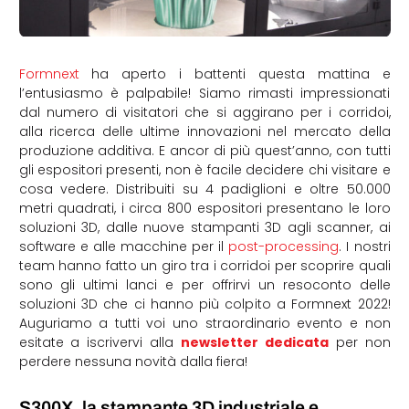
Formnext
ha aperto i battenti questa mattina e
l’entusiasmo è palpabile! Siamo rimasti impressionati
dal numero di visitatori che si aggirano per i corridoi,
alla ricerca delle ultime innovazioni nel mercato della
produzione additiva. E ancor di più quest’anno, con tutti
gli espositori presenti, non è facile decidere chi visitare e
cosa vedere. Distribuiti su 4 padiglioni e oltre 50.000
metri quadrati, i circa 800 espositori presentano le loro
soluzioni 3D, dalle nuove stampanti 3D agli scanner, ai
software e alle macchine per il
post-processing
. I nostri
team hanno fatto un giro tra i corridoi per scoprire quali
sono gli ultimi lanci e per offrirvi un resoconto delle
soluzioni 3D che ci hanno più colpito a Formnext 2022!
Auguriamo a tutti voi uno straordinario evento e non
esitate a iscrivervi alla
newsletter dedicata
per non
perdere nessuna novità dalla fiera!
S300X, la stampante 3D industriale e