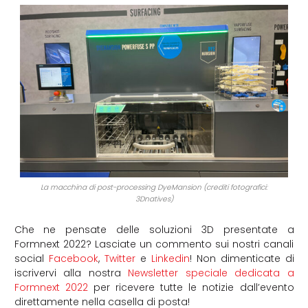
La macchina di post-processing DyeMansion (crediti fotografici:
3Dnatives)
Che ne pensate delle soluzioni 3D presentate a
Formnext 2022? Lasciate un commento sui nostri canali
social
Facebook
,
Twitter
e
Linkedin
! Non dimenticate di
iscrivervi alla nostra
Newsletter speciale dedicata a
Formnext 2022
per ricevere tutte le notizie dall’evento
direttamente nella casella di posta!