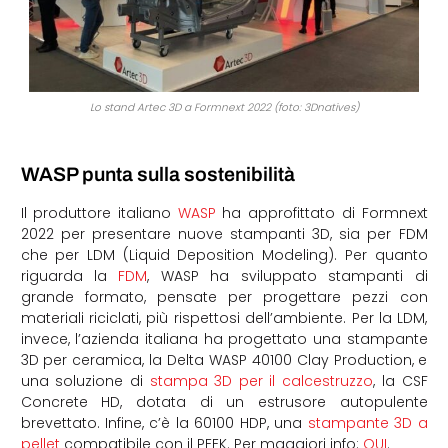
Lo stand Artec 3D a Formnext 2022 (foto: 3Dnatives)
WASP punta sulla sostenibilità
Il produttore italiano
WASP
ha approfittato di Formnext
2022 per presentare nuove stampanti 3D, sia per FDM
che per LDM (Liquid Deposition Modeling). Per quanto
riguarda la
FDM
, WASP ha sviluppato stampanti di
grande formato, pensate per progettare pezzi con
materiali riciclati, più rispettosi dell’ambiente. Per la LDM,
invece, l’azienda italiana ha progettato una stampante
3D per ceramica, la Delta WASP 40100 Clay Production, e
una soluzione di
stampa 3D per il calcestruzzo
, la CSF
Concrete HD, dotata di un estrusore autopulente
brevettato. Infine, c’è la 60100 HDP, una
stampante 3D a
pellet
compatibile con il PEEK. Per maggiori info:
QUI
.