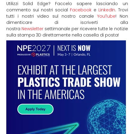
Utilizzi Solid Edge? Faccelo sapere lasciando un
commento sui nostri social
Facebook
e
LinkedIn
. Trovi
tutti i nostri video sul nostro canale
YouTube
! Non
dimenticare di iscriverti alla
nostra
Newsletter
settimanale per ricevere tutte le notizie
sulla stampa 3D direttamente nella casella di posta!