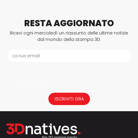
RESTA AGGIORNATO
Ricevi ogni mercoledì un riassunto delle ultime notizie
dal mondo della stampa 3D.
La tua email
Proseguendo con l'iscrizione, autorizzo 3Dnatives a conservare il mio
indirizzo e-mail per inviarmi notizie e comunicazioni. Potrai
annullare l'iscrizione in ogni momento. I tuoi dati non saranno
trasmessi a terzi.
ISCRIVITI ORA