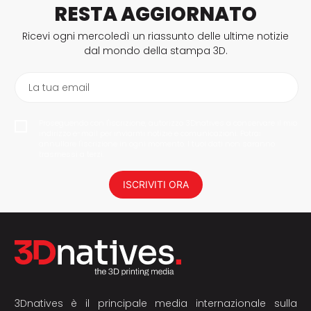
RESTA AGGIORNATO
Ricevi ogni mercoledì un riassunto delle ultime notizie
dal mondo della stampa 3D.
La tua email
Proseguendo con l'iscrizione, autorizzo 3Dnatives a conservare il mio
indirizzo e-mail per inviarmi notizie e comunicazioni. Potrai
annullare l'iscrizione in ogni momento. I tuoi dati non saranno
trasmessi a terzi.
ISCRIVITI ORA
3Dnatives è il principale media internazionale sulla