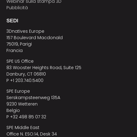
Webinar sulla stampa 3D
Pubblicità
SEDI
3Dnatives Europe
157 Boulevard Macdonald
75019, Parigi
Francia
SPE US Office
83 Wooster Heights Road, Suite 125
Danbury, CT 06810
P +1 203.740.5400
SPE Europe
Serskampsteenweg 135A
9230 Wetteren
Belgio
P +32 498 85 07 32
SPE Middle East
Office N. ESO:14, Desk 34