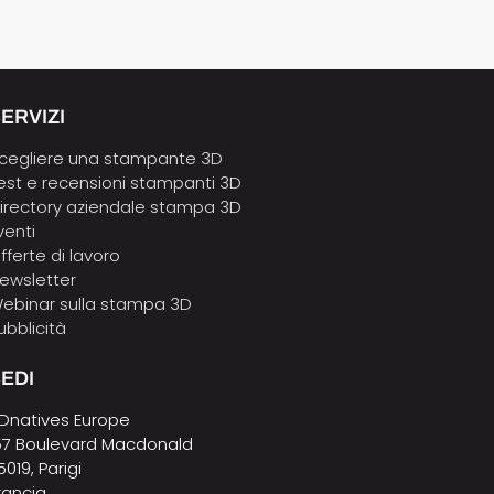
ERVIZI
cegliere una stampante 3D
est e recensioni stampanti 3D
irectory aziendale stampa 3D
venti
fferte di lavoro
ewsletter
ebinar sulla stampa 3D
ubblicità
EDI
Dnatives Europe
57 Boulevard Macdonald
5019, Parigi
rancia