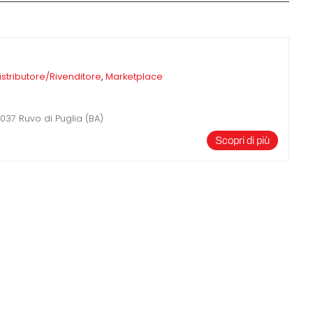
Software 3D
Stampanti 3D
Video
istributore/Rivenditore
,
Marketplace
037 Ruvo di Puglia (BA)
Scopri di più