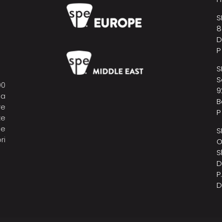
S
8
D
P
S
S
00
9
la
B
re
P
ze
 e
S
ri
O
S
D
P
D