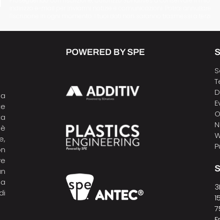
Proseguendo con l'iscrizione, autorizzo 3Dnatives a conservare il mio
indirizzo e-mail per inviarmi notizie e comunicazioni. Potrai annullare
l'iscrizione in ogni momento. I tuoi dati non saranno trasmessi a terzi.
POWERED BY SPE
S
S
T
D
la
E
te
O
ta
N
 è
W
e,
P
on
ve
S
un
pa
3
di
1
7
F