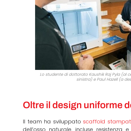
Lo studente di dottorato Kaushik Raj Pyla (al 
sinistra) e Paul Hazell (a de
Oltre il design uniforme d
Il team ha sviluppato
scaffold stampati
dell’osso naturale, incluse resistenza e