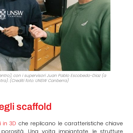
centro), con i supervisori Juan Pablo Escobedo-Diaz (a
stra). (Crediti foto: UNSW Canberra)
egli scaffold
 in 3D
che replicano le caratteristiche chiave
 porosità. Una volta impiantate, le strutture