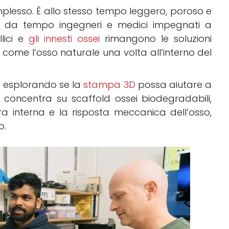
esso. È allo stesso tempo leggero, poroso e
da da tempo ingegneri e medici impegnati a
llici e
gli innesti ossei
rimangono le soluzioni
me l’osso naturale una volta all’interno del
o esplorando se la
stampa 3D
possa aiutare a
i concentra su scaffold ossei biodegradabili,
ra interna e la risposta meccanica dell’osso,
o.