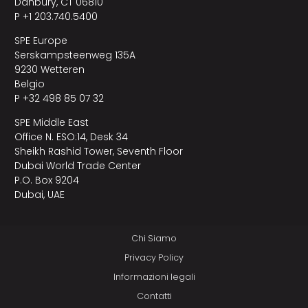
Danbury, CT 06810
P +1 203.740.5400
SPE Europe
Serskampsteenweg 135A
9230 Wetteren
Belgio
P +32 498 85 07 32
SPE Middle East
Office N. ESO:14, Desk 34
Sheikh Rashid Tower, Seventh Floor
Dubai World Trade Center
P.O. Box 9204
Dubai, UAE
Chi Siamo
Privacy Policy
Informazioni legali
Contatti