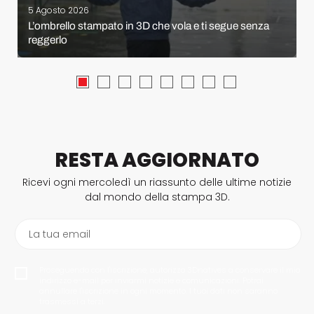
5 Agosto 2026
L’ombrello stampato in 3D che vola e ti segue senza
reggerlo
RESTA AGGIORNATO
Ricevi ogni mercoledì un riassunto delle ultime notizie
dal mondo della stampa 3D.
La tua email
Proseguendo con l'iscrizione, autorizzo 3Dnatives a conservare il mio
indirizzo e-mail per inviarmi notizie e comunicazioni. Potrai
annullare l'iscrizione in ogni momento. I tuoi dati non saranno
trasmessi a terzi.