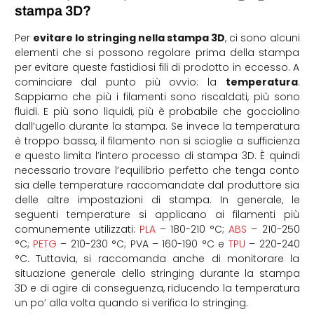
stampa 3D?
Per
evitare lo stringing nella stampa 3D
, ci sono alcuni
elementi che si possono regolare prima della stampa
per evitare queste fastidiosi fili di prodotto in eccesso. A
cominciare dal punto più ovvio: la
temperatura
.
Sappiamo che più i filamenti sono riscaldati, più sono
fluidi. E più sono liquidi, più è probabile che gocciolino
dall’ugello durante la stampa. Se invece la temperatura
è troppo bassa, il filamento non si scioglie a sufficienza
e questo limita l’intero processo di stampa 3D. È quindi
necessario trovare l’equilibrio perfetto che tenga conto
sia delle temperature raccomandate dal produttore sia
delle altre impostazioni di stampa. In generale, le
seguenti temperature si applicano ai filamenti più
comunemente utilizzati:
PLA
– 180-210 °C;
ABS
– 210-250
°C;
PETG
– 210-230 °C; PVA – 160-190 °C e
TPU
– 220-240
°C. Tuttavia, si raccomanda anche di monitorare la
situazione generale dello stringing durante la stampa
3D e di agire di conseguenza, riducendo la temperatura
un po’ alla volta quando si verifica lo stringing.