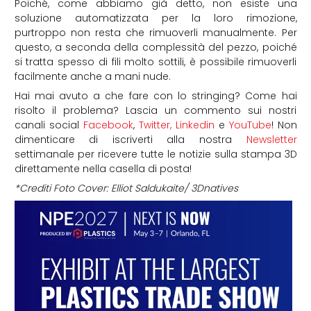
Poiché, come abbiamo già detto, non esiste una
soluzione automatizzata per la loro rimozione,
purtroppo non resta che rimuoverli manualmente. Per
questo, a seconda della complessità del pezzo, poiché
si tratta spesso di fili molto sottili, è possibile rimuoverli
facilmente anche a mani nude.
Hai mai avuto a che fare con lo stringing? Come hai
risolto il problema? Lascia un commento sui nostri
canali social
Facebook
,
Twitter,
Linkedin
e
YouTube
! Non
dimenticare di iscriverti alla nostra
Newsletter
settimanale per ricevere tutte le notizie sulla stampa 3D
direttamente nella casella di posta!
*Crediti Foto Cover: Elliot Saldukaite/ 3Dnatives