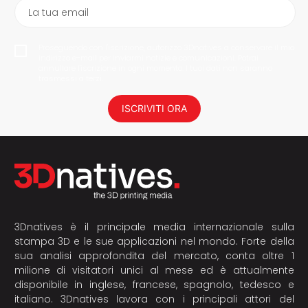
La tua email
Proseguendo con l'iscrizione, autorizzo 3Dnatives a conservare il mio
indirizzo e-mail per inviarmi notizie e comunicazioni. Potrai
annullare l'iscrizione in ogni momento. I tuoi dati non saranno
trasmessi a terzi.
ISCRIVITI ORA
3Dnatives è il principale media internazionale sulla
stampa 3D e le sue applicazioni nel mondo. Forte della
sua analisi approfondita del mercato, conta oltre 1
milione di visitatori unici al mese ed è attualmente
disponibile in inglese, francese, spagnolo, tedesco e
italiano. 3Dnatives lavora con i principali attori del