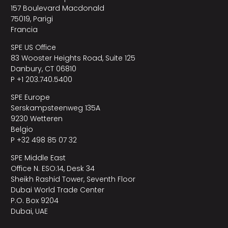
157 Boulevard Macdonald
75019, Parigi
Francia
SPE US Office
83 Wooster Heights Road, Suite 125
Danbury, CT 06810
P +1 203.740.5400
SPE Europe
Serskampsteenweg 135A
9230 Wetteren
Belgio
P +32 498 85 07 32
SPE Middle East
Office N. ESO:14, Desk 34
Sheikh Rashid Tower, Seventh Floor
Dubai World Trade Center
P.O. Box 9204
Dubai, UAE