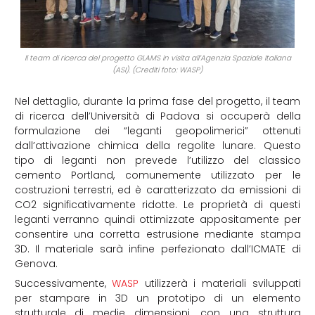
Il team di ricerca del progetto GLAMS in visita all’Agenzia Spaziale Italiana
(ASI). (Crediti foto: WASP)
Nel dettaglio, durante la prima fase del progetto, il team
di ricerca dell’Università di Padova si occuperà della
formulazione dei “leganti geopolimerici” ottenuti
dall’attivazione chimica della regolite lunare. Questo
tipo di leganti non prevede l’utilizzo del classico
cemento Portland, comunemente utilizzato per le
costruzioni terrestri, ed è caratterizzato da emissioni di
CO2 significativamente ridotte. Le proprietà di questi
leganti verranno quindi ottimizzate appositamente per
consentire una corretta estrusione mediante stampa
3D. Il materiale sarà infine perfezionato dall’ICMATE di
Genova.
Successivamente,
WASP
utilizzerà i materiali sviluppati
per stampare in 3D un prototipo di un elemento
strutturale di medie dimensioni, con una struttura