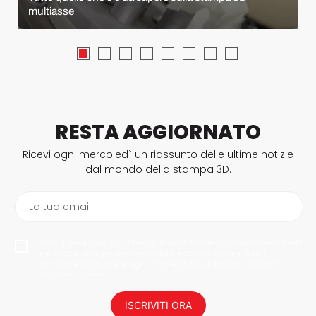
multiasse
RESTA AGGIORNATO
Ricevi ogni mercoledì un riassunto delle ultime notizie
dal mondo della stampa 3D.
La tua email
Proseguendo con l'iscrizione, autorizzo 3Dnatives a conservare il mio
indirizzo e-mail per inviarmi notizie e comunicazioni. Potrai
annullare l'iscrizione in ogni momento. I tuoi dati non saranno
trasmessi a terzi.
ISCRIVITI ORA