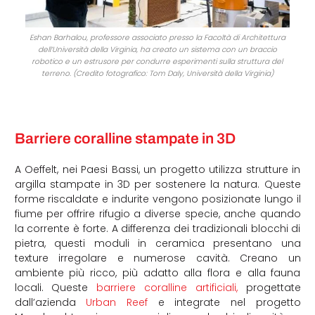
Eshan Barhalou, professore associato presso la Facoltà di Architettura
dell’Università della Virginia, ha creato un sistema con un braccio
robotico e un estrusore per condurre esperimenti sulla struttura del
terreno. (Credito fotografico: Tom Daly, Università della Virginia)
Barriere coralline stampate in 3D
A Oeffelt, nei Paesi Bassi, un progetto utilizza strutture in
argilla stampate in 3D per sostenere la natura. Queste
forme riscaldate e indurite vengono posizionate lungo il
fiume per offrire rifugio a diverse specie, anche quando
la corrente è forte. A differenza dei tradizionali blocchi di
pietra, questi moduli in ceramica presentano una
texture irregolare e numerose cavità. Creano un
ambiente più ricco, più adatto alla flora e alla fauna
locali. Queste
barriere coralline artificiali,
progettate
dall’azienda
Urban Reef
e integrate nel progetto