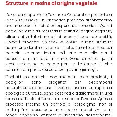
Strutture in resina di origine vegetale
L’azienda giapponese Takenaka Corporation presenta a
Expo 2025 Osaka un innovativo progetto architettonico
che unisce sostenibilità ed esperienza sensoriale. Questi
padiglioni circolari, realizzati in resina di origine vegetale,
offrono ai visitatori un’oasi di pace nel caos della città.
Come il progetto
“To Grow a Forest”
, queste strutture
hanno una durata di vita pianificata. Durante la mostra, i
bambini saranno invitati ad attaccare alle pareti
capsule di semi fatte a mano. Gradualmente, questi
semi inizieranno a germogliare e l’obiettivo è che
continuino a prendersi cura dei giovani germogli.
Costruiti interamente con materiali biodegradabili, i
padiglioni sono progettati per decomporsi
naturalmente dopo l’uso. Invece di lasciare un’impronta
ecologica duratura, sono destinati a trasformarsi in una
foresta sull’isola di Yumeshima, sede dell’evento. Questo
processo incarna un cambio di paradigma: non si
tratta più di possedere uno spazio, ma di viverlo in
modo condiviso, effimero e rispettoso dell’ambiente.