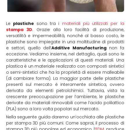
Le
plastiche
sono tra i
materiali più utilizzati per la
stampa 3D
. Grazie alla loro facilità di produzione,
versatilità e impermeabilità, nonché al basso costo, le
plastiche sono impiegate in una moltitudine di prodotti
e settori, quello dell’
Additive Manufacturing
non fa
eccezione. Vediamo insieme, nel dettaglio, quali sono le
caratteristiche e le applicazioni di questi materiali. Una
plastica è un materiale realizzato con composti sintetici
o semi-sintetici che ha la proprietà di essere malleabile
(di cambiare forma). La maggior parte delle plastiche
presenti sul mercato è interamente sintetica, ovvero
derivata da elementi petrolchimici. Tuttavia, vista la
crescente preoccupazione per l’ambiente, le plastiche
derivate da materiali rinnovabili come l’acido polilattico
(PLA) sono a loro volta popolari sul mercato.
Nella seguente guida daremo un’occhiata alle plastiche
per stampa 3D più comuni. Come saprai, il processo di
stampa 3D più popolare ed economico, l’
FDM
, produce