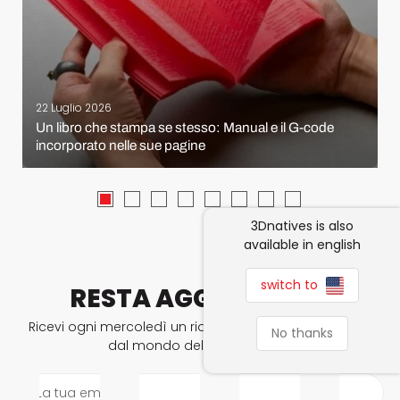
22 Luglio 2026
Un libro che stampa se stesso: Manual e il G-code
incorporato nelle sue pagine
3Dnatives is also
available in english
switch to
RESTA AGGIORNATO
Ricevi ogni mercoledì un riassunto delle ultime notizie
No thanks
dal mondo della stampa 3D.
La tua email