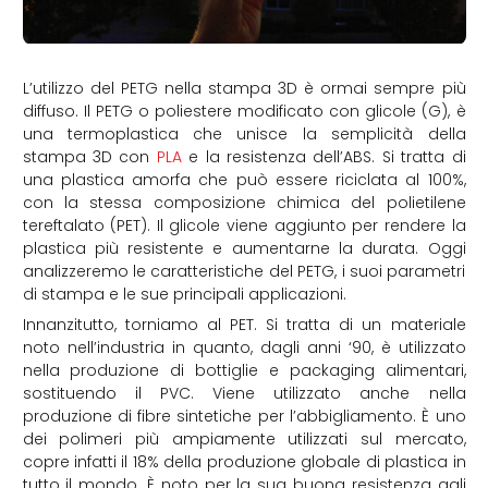
L’utilizzo del PETG nella stampa 3D è ormai sempre più
diffuso. Il PETG o poliestere modificato con glicole (G), è
una termoplastica che unisce la semplicità della
stampa 3D con
PLA
e la resistenza dell’ABS. Si tratta di
una plastica amorfa che può essere riciclata al 100%,
con la stessa composizione chimica del polietilene
tereftalato (PET). Il glicole viene aggiunto per rendere la
plastica più resistente e aumentarne la durata. Oggi
analizzeremo le caratteristiche del PETG, i suoi parametri
di stampa e le sue principali applicazioni.
Innanzitutto, torniamo al PET. Si tratta di un materiale
noto nell’industria in quanto, dagli anni ‘90, è utilizzato
nella produzione di bottiglie e packaging alimentari,
sostituendo il PVC. Viene utilizzato anche nella
produzione di fibre sintetiche per l’abbigliamento. È uno
dei polimeri più ampiamente utilizzati sul mercato,
copre infatti il 18% della produzione globale di plastica in
tutto il mondo. È noto per la sua buona resistenza agli