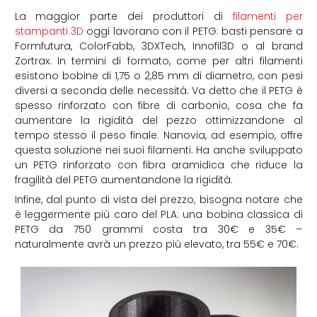
La maggior parte dei produttori di
filamenti per
stampanti 3D
oggi lavorano con il PETG: basti pensare a
Formfutura, ColorFabb, 3DXTech, Innofil3D o al brand
Zortrax. In termini di formato, come per altri filamenti
esistono bobine di 1,75 o 2,85 mm di diametro, con pesi
diversi a seconda delle necessità. Va detto che il PETG è
spesso rinforzato con fibre di carbonio, cosa che fa
aumentare la rigidità del pezzo ottimizzandone al
tempo stesso il peso finale. Nanovia, ad esempio, offre
questa soluzione nei suoi filamenti. Ha anche sviluppato
un PETG rinforzato con fibra aramidica che riduce la
fragilità del PETG aumentandone la rigidità.
Infine, dal punto di vista del prezzo, bisogna notare che
è leggermente più caro del PLA: una bobina classica di
PETG da 750 grammi costa tra 30€ e 35€ –
naturalmente avrà un prezzo più elevato, tra 55€ e 70€.