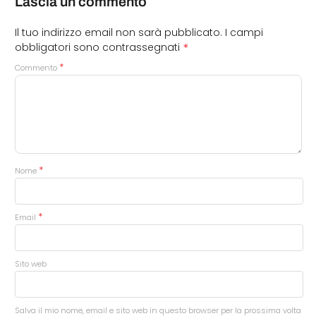
Lascia un commento
Il tuo indirizzo email non sarà pubblicato.
I campi
*
obbligatori sono contrassegnati
*
Commento
*
Nome
*
Email
Sito web
Salva il mio nome, email e sito web in questo browser per la prossima volta