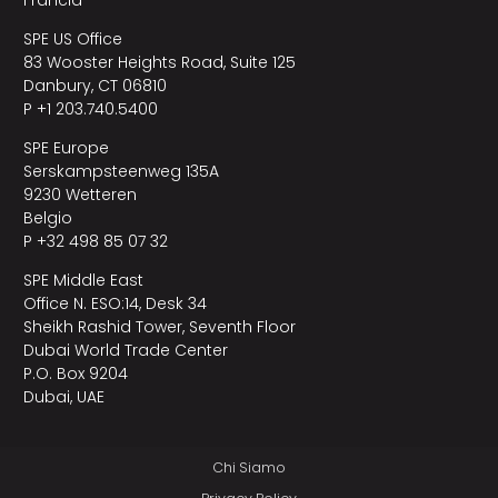
SPE US Office
83 Wooster Heights Road, Suite 125
Danbury, CT 06810
P +1 203.740.5400
SPE Europe
Serskampsteenweg 135A
9230 Wetteren
Belgio
P +32 498 85 07 32
SPE Middle East
Office N. ESO:14, Desk 34
Sheikh Rashid Tower, Seventh Floor
Dubai World Trade Center
P.O. Box 9204
Dubai, UAE
Chi Siamo