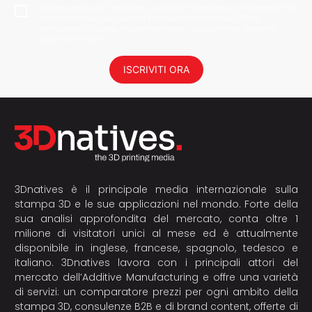
Proseguendo con l'iscrizione, autorizzo 3Dnatives a conservare il mio
indirizzo e-mail per inviarmi notizie e comunicazioni. Potrai
annullare l'iscrizione in ogni momento. I tuoi dati non saranno
trasmessi a terzi.
ISCRIVITI ORA
3Dnatives è il principale media internazionale sulla
stampa 3D e le sue applicazioni nel mondo. Forte della
sua analisi approfondita del mercato, conta oltre 1
milione di visitatori unici al mese ed è attualmente
disponibile in inglese, francese, spagnolo, tedesco e
italiano. 3Dnatives lavora con i principali attori del
mercato dell’Additive Manufacturing e offre una varietà
di servizi: un comparatore prezzi per ogni ambito della
stampa 3D, consulenze B2B e di brand content, offerte di