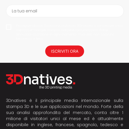
La tua email
Proseguendo con l'iscrizione, autorizzo 3Dnatives a conservare il mio
indirizzo e-mail per inviarmi notizie e comunicazioni. Potrai
annullare l'iscrizione in ogni momento. I tuoi dati non saranno
trasmessi a terzi.
ISCRIVITI ORA
3Dnatives è il principale media internazionale sulla
stampa 3D e le sue applicazioni nel mondo. Forte della
sua analisi approfondita del mercato, conta oltre 1
milione di visitatori unici al mese ed è attualmente
disponibile in inglese, francese, spagnolo, tedesco e