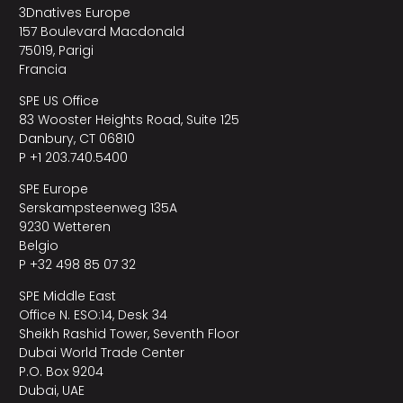
3Dnatives Europe
157 Boulevard Macdonald
75019, Parigi
Francia
SPE US Office
83 Wooster Heights Road, Suite 125
Danbury, CT 06810
P +1 203.740.5400
SPE Europe
Serskampsteenweg 135A
9230 Wetteren
Belgio
P +32 498 85 07 32
SPE Middle East
Office N. ESO:14, Desk 34
Sheikh Rashid Tower, Seventh Floor
Dubai World Trade Center
P.O. Box 9204
Dubai, UAE