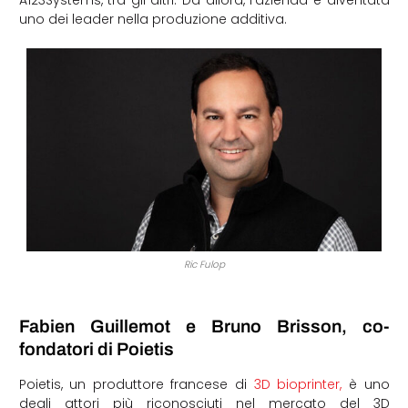
A123Systems, tra gli altri. Da allora, l’azienda è diventata
uno dei leader nella produzione additiva.
Ric Fulop
Fabien Guillemot e Bruno Brisson, co-
fondatori di Poietis
Poietis, un produttore francese di
3D bioprinter,
è uno
degli attori più riconosciuti nel mercato del 3D