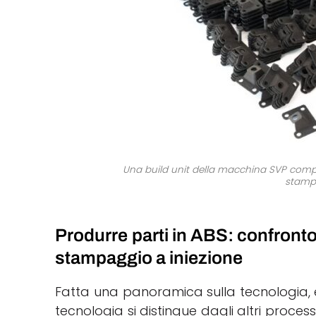
Una build unit della macchina SVP compren
stampa
Produrre parti in ABS: confronto
stampaggio a iniezione
Fatta una panoramica sulla tecnologia, e
tecnologia si distingue dagli altri proce