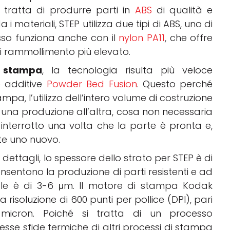
 tratta di produrre parti in
ABS
di qualità e
 i materiali, STEP utilizza due tipi di ABS, uno di
esso funziona anche con il
nylon PA11
, che offre
 rammollimento più elevato.
i stampa
, la tecnologia risulta più veloce
 additive
Powder Bed Fusion
. Questo perché
pa, l’utilizzo dell’intero volume di costruzione
 una produzione all’altra, cosa non necessaria
e interrotto una volta che la parte è pronta e,
te uno nuovo.
 dettagli, lo spessore dello strato per STEP è di
nsentono la produzione di parti resistenti e ad
ciale è di 3-6 μm. Il motore di stampa Kodak
a risoluzione di 600 punti per pollice (DPI), pari
micron. Poiché si tratta di un processo
tesse sfide termiche di altri processi di stampa