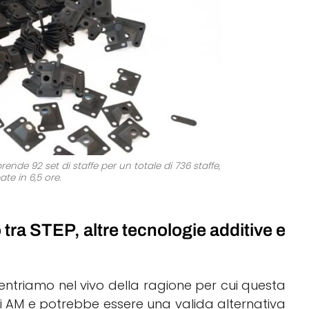
de 92 set di staffe per un totale di 736 staffe,
te in 6,5 ore.
 tra STEP, altre tecnologie additive e
ntriamo nel vivo della ragione per cui questa
ssi AM e potrebbe essere una valida alternativa