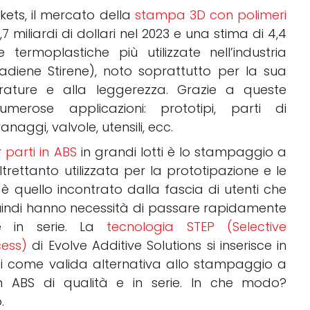
ets, il mercato della
stampa 3D con polimeri
,7 miliardi di dollari nel 2023 e una stima di 4,4
e termoplastiche più utilizzate nell’industria
utadiene Stirene), noto soprattutto per la sua
erature e alla leggerezza. Grazie a queste
numerose applicazioni: prototipi, parti di
anaggi, valvole, utensili, ecc.
r
parti in ABS
in grandi lotti è lo stampaggio a
trettanto utilizzata per la prototipazione e le
è quello incontrato dalla fascia di utenti che
uindi hanno necessità di passare rapidamente
ne in serie. La
tecnologia STEP (Selective
cess)
di Evolve Additive Solutions si inserisce in
i come valida alternativa allo stampaggio a
in ABS di qualità e in serie. In che modo?
.