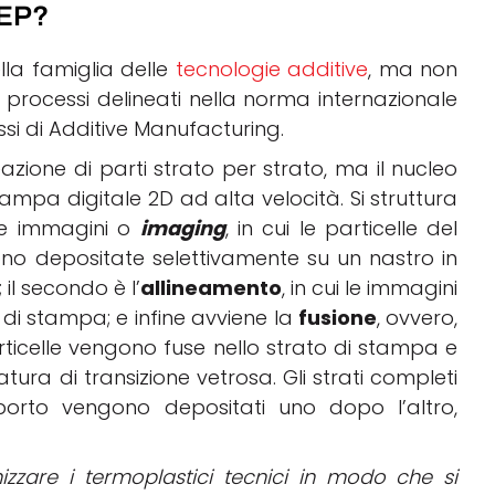
TEP?
lla famiglia delle
tecnologie additive
, ma non
rocessi delineati nella norma internazionale
ssi di Additive Manufacturing.
eazione di parti strato per strato, ma il nucleo
tampa digitale 2D ad alta velocità. Si struttura
le immagini o
imaging
, in cui le particelle del
no depositate selettivamente su un nastro in
; il secondo è l’
allineamento
, in cui le immagini
o di stampa; e infine avviene la
fusione
,
ovvero,
rticelle vengono fuse nello strato di stampa e
tura di transizione vetrosa. Gli strati completi
orto vengono depositati uno dopo l’altro,
zare i termoplastici tecnici in modo che si