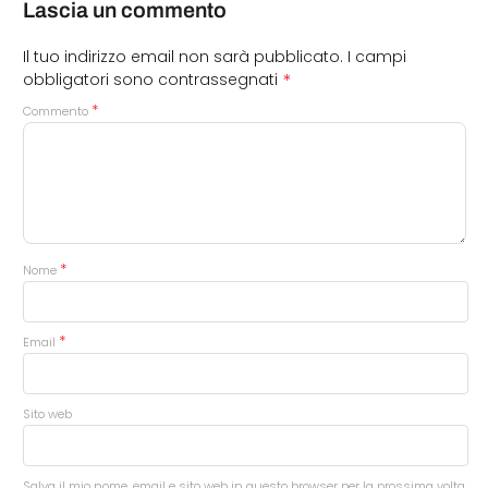
Lascia un commento
Il tuo indirizzo email non sarà pubblicato.
I campi
*
obbligatori sono contrassegnati
*
Commento
*
Nome
*
Email
Sito web
Salva il mio nome, email e sito web in questo browser per la prossima volta