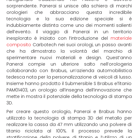
sorprendente. Panerai si unisce alla schiera di marchi
orologieri che abbracciano questa incredibile
tecnologia e la sua edizione speciale si è
indubbiamente distinta come uno dei momenti salienti
dell’evento. Il viaggio di Panerai in un territorio
inesplorato è iniziato con l’introduzione del
materiale
composito
Carbotech nei suoi orologi, un passo avanti
che ha dimostrato la volontà del marchio di
sperimentare nuovi materiali e design. Quest’anno
Panerai compie un ulteriore salto nell’orologeria
collaborando con Brabus, un’azienda automobilistica
tedesca nota per la personalizzazione di veicoli di lusso.
Insieme hanno prodotto il Submersible S Brabus eTitanio
PAM01403, un orologio all’insegna dell’innovazione che
mette in mostra il potenziale della tecnologia di stampa
3D.
Per creare questo orologio, Panerai e Brabus hanno
utilizzato la tecnologia di stampa 3D del metallo per
realizzare la cassa da 47 mm utilizzando una polvere di
titanio riciclata al 100%. Il processo prevede la
stratificazione della polvere di titanio e l’utilizzo di un