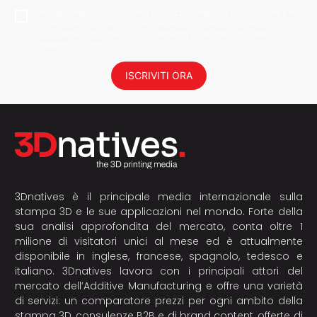
Proseguendo con l'iscrizione, autorizzo 3Dnatives a conservare il mio
indirizzo e-mail per inviarmi notizie e comunicazioni. Potrai
annullare l'iscrizione in ogni momento. I tuoi dati non saranno
trasmessi a terzi.
ISCRIVITI ORA
3Dnatives è il principale media internazionale sulla
stampa 3D e le sue applicazioni nel mondo. Forte della
sua analisi approfondita del mercato, conta oltre 1
milione di visitatori unici al mese ed è attualmente
disponibile in inglese, francese, spagnolo, tedesco e
italiano. 3Dnatives lavora con i principali attori del
mercato dell’Additive Manufacturing e offre una varietà
di servizi: un comparatore prezzi per ogni ambito della
stampa 3D, consulenze B2B e di brand content, offerte di