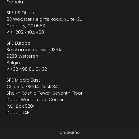
Francia
SPE US Office
83 Wooster Heights Road, Suite 125
Danbury, CT 06810
P +1 203.740.5400
SPE Europe
Serskampsteenweg 135A
9230 Wetteren
Belgio
P +32 498 85 07 32
SPE Middle East
Office N. ESO:14, Desk 34
Sheikh Rashid Tower, Seventh Floor
Dubai World Trade Center
P.O. Box 9204
Dubai, UAE
Chi Siamo