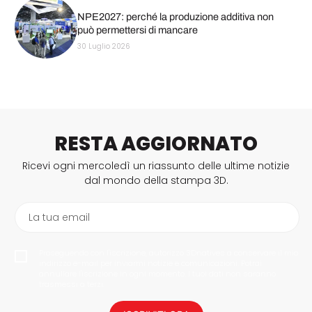
NPE2027: perché la produzione additiva non
può permettersi di mancare
30 Luglio 2026
RESTA AGGIORNATO
Ricevi ogni mercoledì un riassunto delle ultime notizie
dal mondo della stampa 3D.
La tua email
Proseguendo con l'iscrizione, autorizzo 3Dnatives a conservare il mio
indirizzo e-mail per inviarmi notizie e comunicazioni. Potrai
annullare l'iscrizione in ogni momento. I tuoi dati non saranno
trasmessi a terzi.