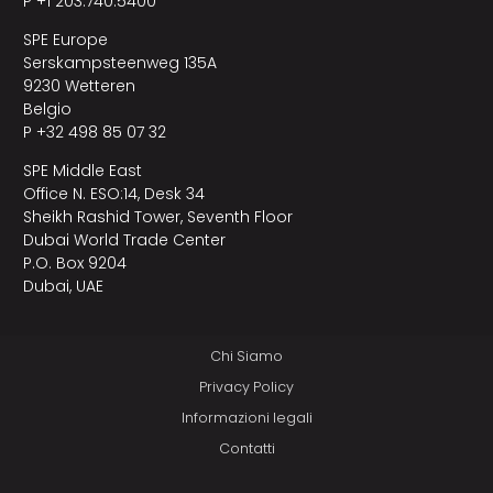
P +1 203.740.5400
SPE Europe
Serskampsteenweg 135A
9230 Wetteren
Belgio
P +32 498 85 07 32
SPE Middle East
Office N. ESO:14, Desk 34
Sheikh Rashid Tower, Seventh Floor
Dubai World Trade Center
P.O. Box 9204
Dubai, UAE
Chi Siamo
Privacy Policy
Informazioni legali
Contatti