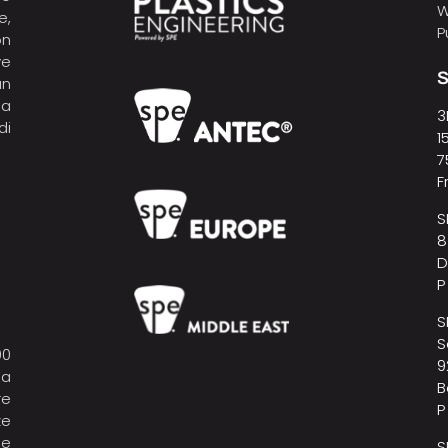
W
e,
P
on
ve
S
un
pa
3
di
1
7
F
S
8
D
P
S
S
00
9
la
B
re
P
ze
 e
S