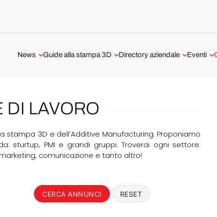
News
Guide alla stampa 3D
Directory aziendale
Eventi
Aerospaziale e difesa
Tecnologie di stampa 3D
Stampa 3D a Milano
Webinar
Medicale e Dentale
La guida alla stampa 3D in
Stampa 3D a Roma
 DI LAVORO
metallo
Automotive e Trasporti
I servizi di stampa 3D in Italia
Software di stampa 3D
della stampa 3D e dell’Additive Manufacturing. Proponiamo
Interviste
a: sturtup, PMI e grandi gruppi. Troverai ogni settore:
Recensioni e test stampanti 3D
, marketing, comunicazione e tanto altro!
Materiali 3D
Mercato Stampa 3D
CERCA ANNUNCI
RESET
Scanner 3D