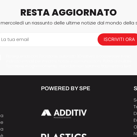
RESTA AGGIORNATO
i mercoledì un riassunto delle ultime notizie dal mondo della
La tua email
ISCRIVITI ORA
Proseguendo con l'iscrizione, autorizzo 3Dnatives a conservare il mio
indirizzo e-mail per inviarmi notizie e comunicazioni. Potrai annullare
l'iscrizione in ogni momento. I tuoi dati non saranno trasmessi a terzi.
POWERED BY SPE
S
S
T
D
la
E
te
O
ta
N
 è