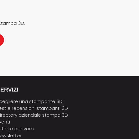
 stampa 3D.
ERVIZI
cegliere una stampante 3D
est e recensioni stampanti 3D
irectory aziendale stampa 3D
venti
fferte di lavoro
ewsletter