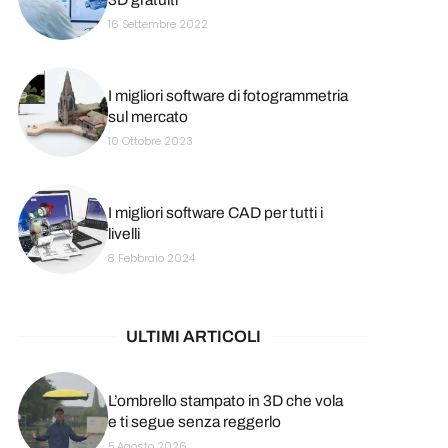
16 Settembre 2022
I migliori software di fotogrammetria
sul mercato
10 Ottobre 2023
I migliori software CAD per tutti i
livelli
8 Febbraio 2024
ULTIMI ARTICOLI
L’ombrello stampato in 3D che vola
e ti segue senza reggerlo
5 Agosto 2026