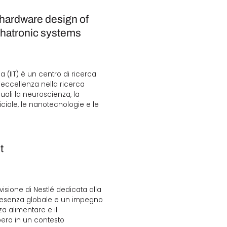
Software 3D
 hardware design of
Stampanti 3D
chatronic systems
Video
ia (IIT) è un centro di ricerca
ccellenza nella ricerca
uali la neuroscienza, la
ficiale, le nanotecnologie e le
t
visione di Nestlé dedicata alla
 presenza globale e un impegno
za alimentare e il
pera in un contesto