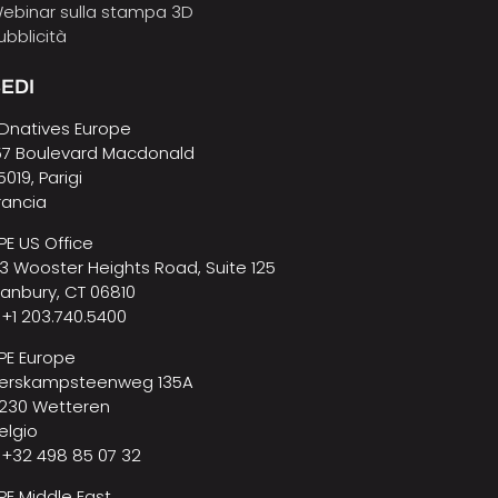
ebinar sulla stampa 3D
ubblicità
EDI
Dnatives Europe
57 Boulevard Macdonald
5019, Parigi
rancia
PE US Office
3 Wooster Heights Road, Suite 125
anbury, CT 06810
 +1 203.740.5400
PE Europe
erskampsteenweg 135A
230 Wetteren
elgio
 +32 498 85 07 32
PE Middle East