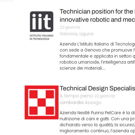
Technician position for the
innovative robotic and me
22 giorni fa
Genova, Liguria
Azienda L’Istituto Italiano di Tecnolog
con sede a Genova che promuove l’e
fondamentale e applicata in settori q
robotica umanoide, l’intelligenza arti
scienze dei materiali.…
Technical Design Specialis
A tempo pieno
22 giorni fa
Lombardia
Assago
Azienda Nestlé Purina PetCare è la di
nutrizione di cani e gatti. Con una
dichiarato verso la qualità, la sicurez
miglioramento continuo, l’azienda o