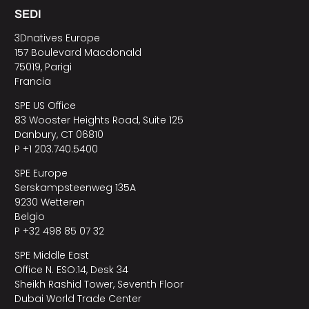
SEDI
3Dnatives Europe
157 Boulevard Macdonald
75019, Parigi
Francia
SPE US Office
83 Wooster Heights Road, Suite 125
Danbury, CT 06810
P +1 203.740.5400
SPE Europe
Serskampsteenweg 135A
9230 Wetteren
Belgio
P +32 498 85 07 32
SPE Middle East
Office N. ESO:14, Desk 34
Sheikh Rashid Tower, Seventh Floor
Dubai World Trade Center