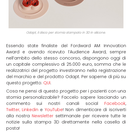
Odapt, il disco per stomia stampato in 3D in silicone.
Essendo state finaliste del Fordward AM Innovation
Award e avendo ricevuto l’Audience Award, sempre
nell’ambito dello stesso concorso, dispongono oggi di
un capitale complessivo di 25.000 euro, somma che le
realizzatrici del progetto investiranno nella registrazione
del marchio e del prodotto Odapt. Per saperne di più su
questo progetto:
QUI
.
Cosa ne pensi di questo progetto per i pazienti con una
stomia personalizzabile? Faccelo sapere lasciando un
commento sui nostri canali social
Facebook
,
Twitter,
Linkedin
e
YouTube
! Non dimenticare di iscriverti
alla nostra
Newsletter
settimanale per ricevere tutte le
notizie sulla stampa 3D direttamente nella casella di
posta!