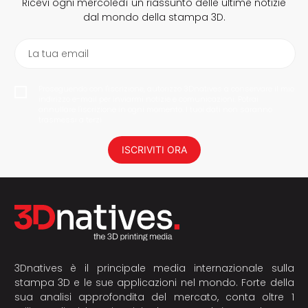
Ricevi ogni mercoledì un riassunto delle ultime notizie
dal mondo della stampa 3D.
La tua email
Proseguendo con l'iscrizione, autorizzo 3Dnatives a conservare il mio
indirizzo e-mail per inviarmi notizie e comunicazioni. Potrai
annullare l'iscrizione in ogni momento. I tuoi dati non saranno
trasmessi a terzi.
ISCRIVITI ORA
3Dnatives è il principale media internazionale sulla
stampa 3D e le sue applicazioni nel mondo. Forte della
sua analisi approfondita del mercato, conta oltre 1