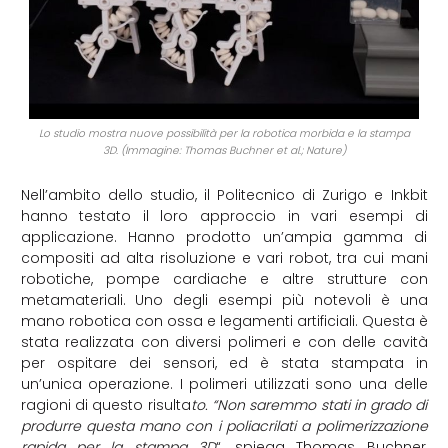
Lo studio mostra nuove possibilità per la robotica morbida e la stampa
3D. (Immagine: Thomas Buchner et al.; Nature)
Nell’ambito dello studio, il Politecnico di Zurigo e Inkbit
hanno testato il loro approccio in vari esempi di
applicazione. Hanno prodotto un’ampia gamma di
compositi ad alta risoluzione e vari robot, tra cui mani
robotiche, pompe cardiache e altre strutture con
metamateriali. Uno degli esempi più notevoli è una
mano robotica con ossa e legamenti artificiali. Questa è
stata realizzata con diversi polimeri e con delle cavità
per ospitare dei sensori, ed è stata stampata in
un’unica operazione. I polimeri utilizzati sono una delle
ragioni di questo risulta
to. “Non saremmo stati in grado di
produrre questa mano con i poliacrilati a polimerizzazione
rapida per la stampa 3D
“, spiega Thomas Buchner,