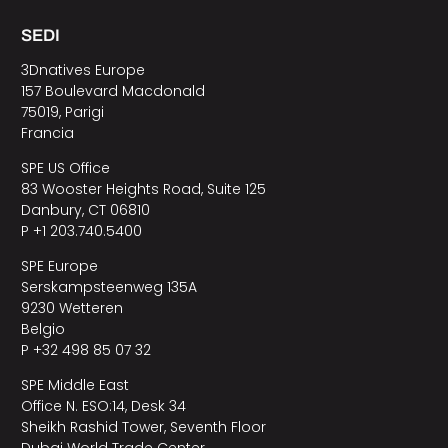
SEDI
3Dnatives Europe
157 Boulevard Macdonald
75019, Parigi
Francia
SPE US Office
83 Wooster Heights Road, Suite 125
Danbury, CT 06810
P +1 203.740.5400
SPE Europe
Serskampsteenweg 135A
9230 Wetteren
Belgio
P +32 498 85 07 32
SPE Middle East
Office N. ESO:14, Desk 34
Sheikh Rashid Tower, Seventh Floor