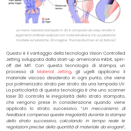
La mano robotica stampata in 3D è composta da ossa, tendini e
legamenti artificiali realizzati con materiali diversi, tra cui plastiche
morbide ed elastiche. (Immagine: Thomas Buchner et al; Nature)
Questo è il vantaggio della tecnologia Vision Controlled
Jetting sviluppata dalla start-up americana Inkbit, spin-
off del MIT. Con questa tecnologia di stampa, un
processo di
Material Jetting
, gli ugelli applicano il
materiale viscoso desiderato in ogni punto, che viene
poi polimerizzato strato per strato da una lampada UV.
La particolarità di questa tecnologia è che uno scanner
laser 3D controlla le irregolarità dello strato stampato,
che vengono prese in considerazione quando viene
applicato lo strato successivo. “
Un meccanismo di
feedback compensa queste irregolarità durante la stampa
dello strato successivo, calcolando in tempo reale le
regolazioni precise della quantità di materiale da erogare
“,