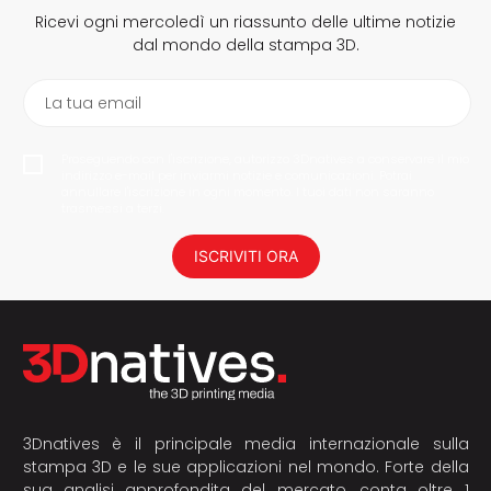
Ricevi ogni mercoledì un riassunto delle ultime notizie
dal mondo della stampa 3D.
La tua email
Proseguendo con l'iscrizione, autorizzo 3Dnatives a conservare il mio
indirizzo e-mail per inviarmi notizie e comunicazioni. Potrai
annullare l'iscrizione in ogni momento. I tuoi dati non saranno
trasmessi a terzi.
ISCRIVITI ORA
3Dnatives è il principale media internazionale sulla
stampa 3D e le sue applicazioni nel mondo. Forte della
sua analisi approfondita del mercato, conta oltre 1