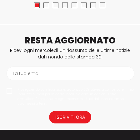
RESTA AGGIORNATO
Ricevi ogni mercoledì un riassunto delle ultime notizie
dal mondo della stampa 3D.
La tua email
Proseguendo con l'iscrizione, autorizzo 3Dnatives a conservare il mio
indirizzo e-mail per inviarmi notizie e comunicazioni. Potrai
annullare l'iscrizione in ogni momento. I tuoi dati non saranno
trasmessi a terzi.
ISCRIVITI ORA