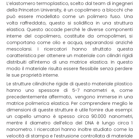
L’elastomero termoplastico, scelto dal team di ingegneri
della Princeton University, è un copolimero a blocchi che
può essere modellato come un polimero fuso. Una
volta raffreddato, questo si solidifica in una struttura
elastica. Questo accade perché le diverse componenti
interne del copolimero, costituite da omopolimeri, si
comportano come olio e acqua, separandosi anziché
mescolarsi. I ricercatori hanno sfruttato questa
caratteristica per ottenere un materiale con cilindri rigidi
distribuiti all’interno di una matrice elastica. In questo
modo il materiale risulta essere flessibile senza perdere
le sue proprietà interne.
Le strutture cilindriche rigide di questo materiale plastico
hanno uno spessore di 5-7 nanometri e, come
precedentemente affermato, vengono immerse in una
matrice polimerica elastica. Per comprendere meglio le
dimensioni di queste strutture è utile fornire due esempi:
un capello umano è spesso circa
90.000 nanometri,
mentre il diametro dell’elica del DNA è lungo circa 1
nanometro.
I ricercatori hanno inoltre studiato come la
velocità di stampa e l’estrusione controllata di materiale