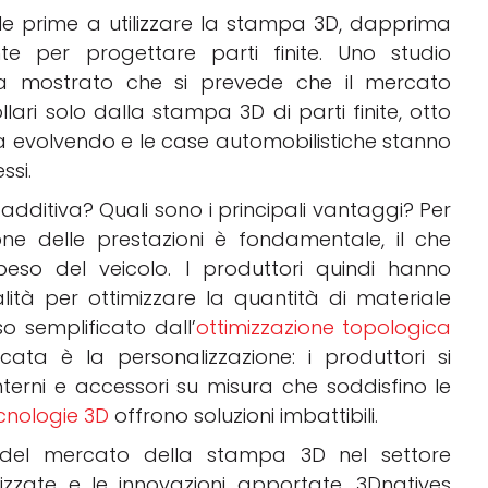
le prime a utilizzare la stampa 3D, dapprima
e per progettare parti finite. Uno studio
a mostrato che si prevede che il mercato
llari solo dalla stampa 3D di parti finite, otto
i sta evolvendo e le case automobilistiche stanno
ssi.
dditiva? Quali sono i principali vantaggi? Per
ione delle prestazioni è fondamentale, il che
peso del veicolo. I produttori quindi hanno
tà per ottimizzare la quantità di materiale
 semplificato dall’
ottimizzazione topologica
ercata è la personalizzazione: i produttori si
terni e accessori su misura che soddisfino le
ecnologie 3D
offrono soluzioni imbattibili.
 del mercato della stampa 3D nel settore
lizzate e le innovazioni apportate, 3Dnatives