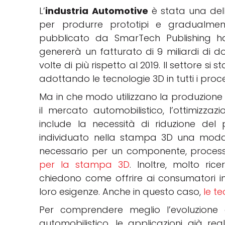
L’
industria Automotive
è stata una del
per produrre prototipi e gradualment
pubblicato da SmarTech Publishing h
genererà un fatturato di 9 miliardi di do
volte di più rispetto al 2019. Il settore s
adottando le tecnologie 3D in tutti i proce
Ma in che modo utilizzano la produzione a
il mercato automobilistico, l’ottimizzaz
include la necessità di riduzione del 
individuato nella stampa 3D una modali
necessario per un componente, processo
per la stampa 3D
. Inoltre, molto ric
chiedono come offrire ai consumatori in
loro esigenze. Anche in questo caso,
le t
Per comprendere meglio l’evoluzione
automobilistico, le applicazioni già rea