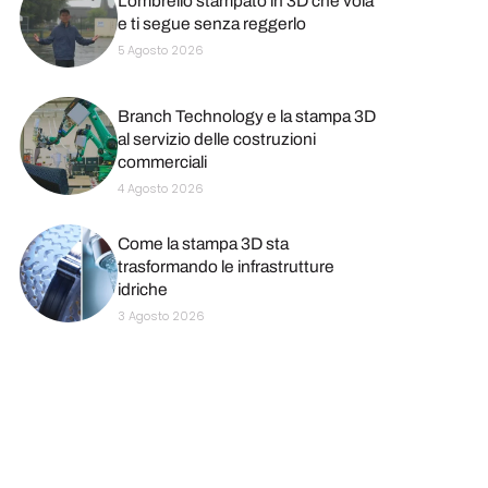
L’ombrello stampato in 3D che vola
e ti segue senza reggerlo
5 Agosto 2026
Branch Technology e la stampa 3D
al servizio delle costruzioni
commerciali
4 Agosto 2026
Come la stampa 3D sta
trasformando le infrastrutture
idriche
3 Agosto 2026