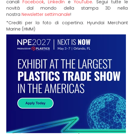
canali
Facebook
,
LinkedIn
e
YouTube
. Segui tutte le
novità dal mondo della stampa 3D nella
nostra
Newsletter settimanale
!
*Crediti per la foto di copertina: Hyundai Merchant
Marine (HMM)