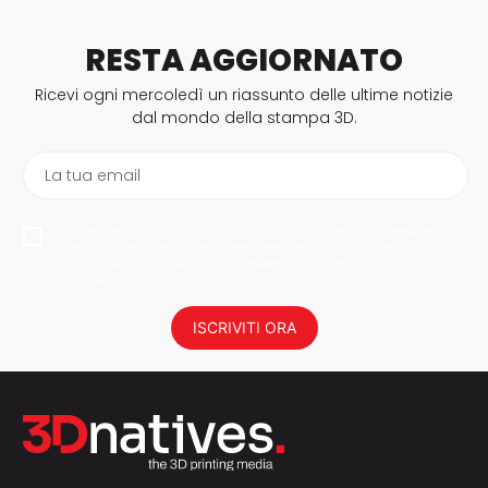
RESTA AGGIORNATO
Ricevi ogni mercoledì un riassunto delle ultime notizie
dal mondo della stampa 3D.
La tua email
Proseguendo con l'iscrizione, autorizzo 3Dnatives a conservare il mio
indirizzo e-mail per inviarmi notizie e comunicazioni. Potrai
annullare l'iscrizione in ogni momento. I tuoi dati non saranno
trasmessi a terzi.
ISCRIVITI ORA