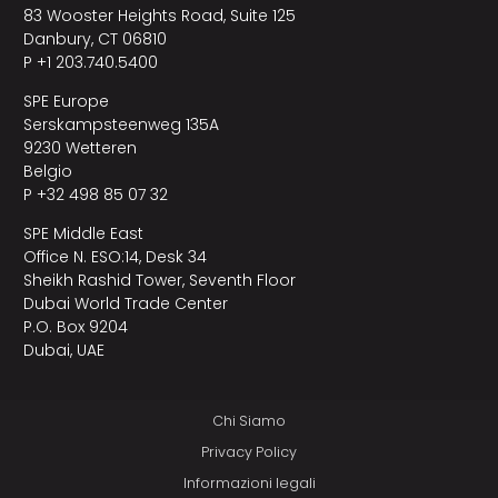
83 Wooster Heights Road, Suite 125
Danbury, CT 06810
P +1 203.740.5400
SPE Europe
Serskampsteenweg 135A
9230 Wetteren
Belgio
P +32 498 85 07 32
SPE Middle East
Office N. ESO:14, Desk 34
Sheikh Rashid Tower, Seventh Floor
Dubai World Trade Center
P.O. Box 9204
Dubai, UAE
Chi Siamo
Privacy Policy
Informazioni legali