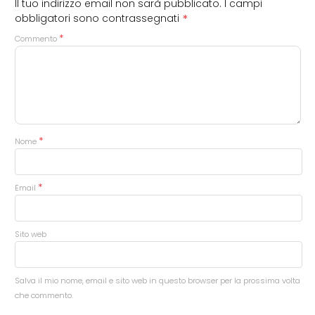
Il tuo indirizzo email non sarà pubblicato.
I campi
*
obbligatori sono contrassegnati
*
Commento
*
Nome
*
Email
Sito web
Salva il mio nome, email e sito web in questo browser per la prossima volta
che commento.