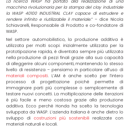
La ricerca WASP ha portato alla realizzazione di una
macchina rivoluzionaria per la stampa del clay industriale
la WASP 40100 INDUSTRIAL CLAY capace di estrudere e
rendere infinito e riutilizzabile il materiale.
” – dice Nicola
Schiavarelli, Responsabile di Prodotto e co-fondatore di
WASP.
Nel settore automobilistico, la produzione additiva è
utilizzata per molti scopi: inizialmente utilizzata per la
prototipazione rapida, è diventata sempre più utilizzata
nella produzione di pezzi finali grazie alla sua capacità
di alleggerire alcuni componenti, mantenendo lo stesso
livello di resistenza – pensiamo in particolare all’uso di
materiali compositi
. L’AM è anche scelto per l’intero
processo di progettazione poiché permette di
immaginare parti più complesse o semplicemente di
testare nuovi concetti. La moltiplicazione delle iterazioni
è più facile e meno costosa grazie alla produzione
additiva. Ecco perché Honda ha scelto la tecnologia
sviluppata da WASP. L’azienda italiana è anche dietro lo
sviluppo di
costruzioni più sostenibili
realizzate con
materiali naturali e locali.