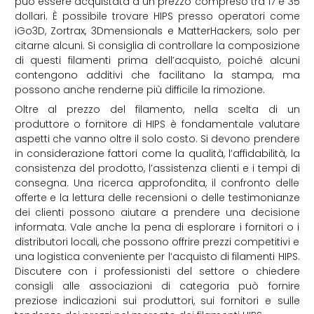
può essere acquistata a un prezzo compreso tra 17 e 35
dollari. È possibile trovare HIPS presso operatori come
iGo3D, Zortrax, 3Dmensionals e MatterHackers, solo per
citarne alcuni. Si consiglia di controllare la composizione
di questi filamenti prima dell’acquisto, poiché alcuni
contengono additivi che facilitano la stampa, ma
possono anche renderne più difficile la rimozione.
Oltre al prezzo del filamento, nella scelta di un
produttore o fornitore di HIPS è fondamentale valutare
aspetti che vanno oltre il solo costo. Si devono prendere
in considerazione fattori come la qualità, l’affidabilità, la
consistenza del prodotto, l’assistenza clienti e i tempi di
consegna. Una ricerca approfondita, il confronto delle
offerte e la lettura delle recensioni o delle testimonianze
dei clienti possono aiutare a prendere una decisione
informata. Vale anche la pena di esplorare i fornitori o i
distributori locali, che possono offrire prezzi competitivi e
una logistica conveniente per l’acquisto di filamenti HIPS.
Discutere con i professionisti del settore o chiedere
consigli alle associazioni di categoria può fornire
preziose indicazioni sui produttori, sui fornitori e sulle