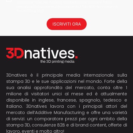
indirizzo e-mail per inviarmi notizie e comunicazioni. Potrai
annullare l'iscrizione in ogni momento. I tuoi dati non saranno
trasmessi a terzi.
ISCRIVITI ORA
3Dnatives è il principale media internazionale sulla
stampa 3D e le sue applicazioni nel mondo. Forte della
sua analisi approfondita del mercato, conta oltre 1
milione di visitatori unici al mese ed è attualmente
disponibile in inglese, francese, spagnolo, tedesco e
italiano. 3Dnatives lavora con i principali attori del
mercato dell’Additive Manufacturing e offre una varietà
di servizi: un comparatore prezzi per ogni ambito della
stampa 3D, consulenze B2B e di brand content, offerte di
lavoro, eventi e molto altro!