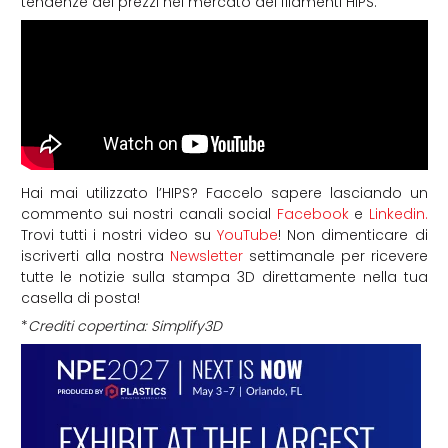
tendenze dei prezzi nel mercato dei filamenti HIPS.
Hai mai utilizzato l’HIPS? Faccelo sapere lasciando un
commento sui nostri canali social
Facebook
e
Linkedin.
Trovi tutti i nostri video su
YouTube
! Non dimenticare di
iscriverti alla nostra
Newsletter
settimanale per ricevere
tutte le notizie sulla stampa 3D direttamente nella tua
casella di posta!
*
Crediti copertina: Simplify3D