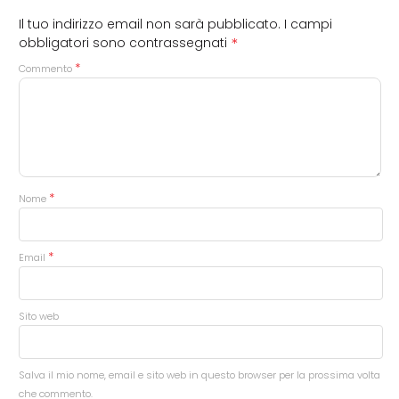
Il tuo indirizzo email non sarà pubblicato.
I campi
*
obbligatori sono contrassegnati
*
Commento
*
Nome
*
Email
Sito web
Salva il mio nome, email e sito web in questo browser per la prossima volta
che commento.