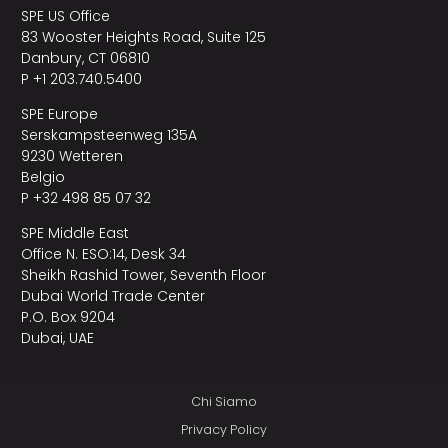
SPE US Office
83 Wooster Heights Road, Suite 125
Danbury, CT 06810
P +1 203.740.5400
SPE Europe
Serskampsteenweg 135A
9230 Wetteren
Belgio
P +32 498 85 07 32
SPE Middle East
Office N. ESO:14, Desk 34
Sheikh Rashid Tower, Seventh Floor
Dubai World Trade Center
P.O. Box 9204
Dubai, UAE
Chi Siamo
Privacy Policy