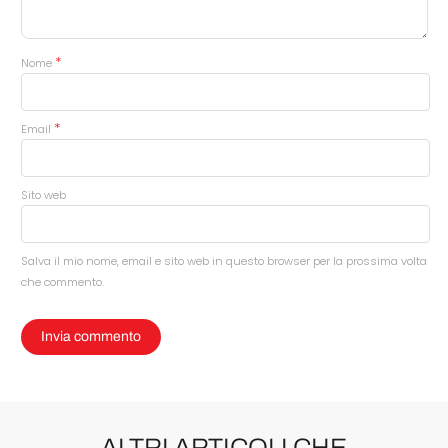
*
Nome
*
Email
Sito web
Salva il mio nome, email e sito web in questo browser per la prossima volta
che commento.
ALTRI ARTICOLI CHE