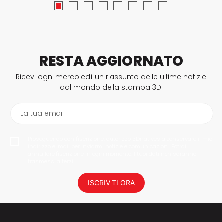
RESTA AGGIORNATO
Ricevi ogni mercoledì un riassunto delle ultime notizie
dal mondo della stampa 3D.
La tua email
Proseguendo con l'iscrizione, autorizzo 3Dnatives a conservare il mio
indirizzo e-mail per inviarmi notizie e comunicazioni. Potrai
annullare l'iscrizione in ogni momento. I tuoi dati non saranno
trasmessi a terzi.
ISCRIVITI ORA