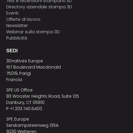
Test e recensioni stampanti 3D
Directory aziendale stampa 3D
Eventi
Offerte di lavoro
Newsletter
Webinar sulla stampa 3D
Pubblicità
SEDI
3Dnatives Europe
157 Boulevard Macdonald
75019, Parigi
Francia
SPE US Office
83 Wooster Heights Road, Suite 125
Danbury, CT 06810
P +1 203.740.5400
SPE Europe
Serskampsteenweg 135A
9230 Wetteren