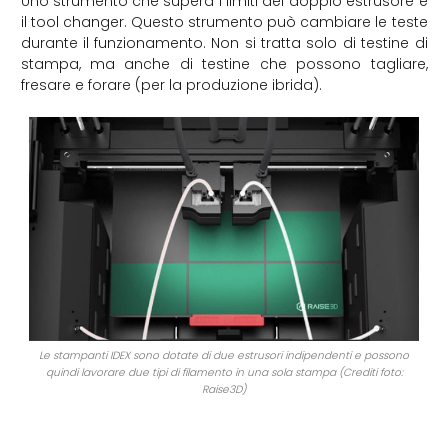
Uno strumento che supera i limiti del doppio estrusore è
il tool changer. Questo strumento può cambiare le teste
durante il funzionamento. Non si tratta solo di testine di
stampa, ma anche di testine che possono tagliare,
fresare e forare (per la produzione ibrida).
Le stampanti IDEX sono dotate di due estrusori indipendenti e possono
quindi lavorare due tipi di filamento in una sola stampa (Crediti foto:
Raise3D)