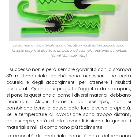
Le stampe multimateriale sono utilizzate in molti settori quando sono
richieste proprietà diverse in un pezzo, ad esempio resistente e morbido
(Crediti foto: UltiMaker)
Il successo non è però sempre garantito con la stampa
3D multimateriale, poiché sono necessari una certa
cautela e degli accorgimenti per ottenere i risultati
desiderati. Quando si progetta l’oggetto da stampare,
si pone la questione di come i diversi materiali debbano
incastrarsi. Alcuni filamenti, ad esempio, non si
combinano bene a causa delle loro diverse proprietà.
Se le temperature di lavorazione sono troppo distanti,
ad esempio, sarà difficile lavorarli insieme. In genere i
materiali simili, si combinano più facilmente.
Le proprietà del materiale, come è noto, determinano