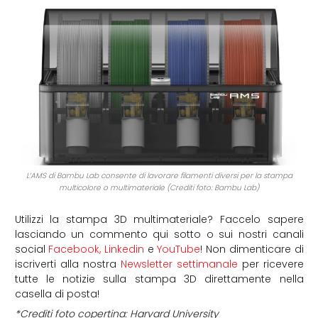
L’AMS di Bambu Lab consente di lavorare filamenti diversi per la stampa
multicolore o multimateriale (Crediti foto: Bambu Lab)
Utilizzi la stampa 3D multimateriale? Faccelo sapere
lasciando un commento qui sotto o sui nostri canali
social
Facebook
,
Linkedin
e
YouTube
! Non dimenticare di
iscriverti alla nostra
Newsletter settimanale
per ricevere
tutte le notizie sulla stampa 3D direttamente nella
casella di posta!
*Crediti foto copertina: Harvard University