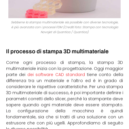
Sebbene la stampa multimateriale sia possibile con diverse tecnologie,
è più avanzata con i processi FDM (Crediti foto: Stampa con tecnologia
Novojet di Quantica / Quantica)
Il processo di stampa 3D multimateriale
Come ogni processo di stampa, la stampa 3D
multimateriale inizia con la progettazione. Oggi maggior
parte dei
dei software CAD standard
tiene conto della
differenza tra un materiale e l’altro ed è in grado di
considerare le rispettive caratteristiche. Per una stampa
3D multimateriale di successo, è poi importante definire i
parametri corretti dello slicer, perché la stampante deve
sapere quando ogni materiale deve essere stampato.
La configurazione della macchina è quindi
fondamentale, sia che si tratti di una soluzione con un
estrusore che con più ugelli. Approfondiamo di seguito