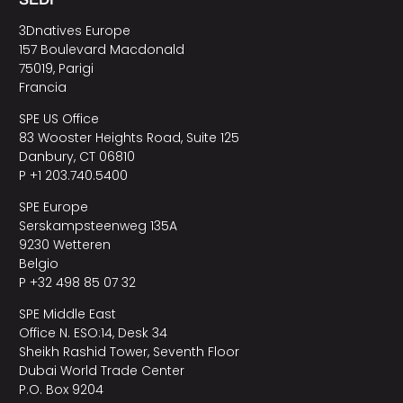
3Dnatives Europe
157 Boulevard Macdonald
75019, Parigi
Francia
SPE US Office
83 Wooster Heights Road, Suite 125
Danbury, CT 06810
P +1 203.740.5400
SPE Europe
Serskampsteenweg 135A
9230 Wetteren
Belgio
P +32 498 85 07 32
SPE Middle East
Office N. ESO:14, Desk 34
Sheikh Rashid Tower, Seventh Floor
Dubai World Trade Center
P.O. Box 9204