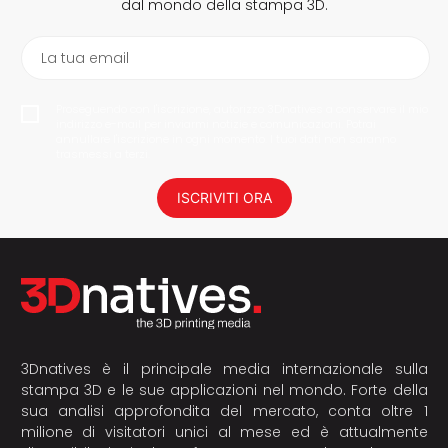
dal mondo della stampa 3D.
La tua email
Proseguendo con l'iscrizione, autorizzo 3Dnatives a conservare il mio
indirizzo e-mail per inviarmi notizie e comunicazioni. Potrai
annullare l'iscrizione in ogni momento. I tuoi dati non saranno
trasmessi a terzi.
ISCRIVITI ORA
3Dnatives è il principale media internazionale sulla
stampa 3D e le sue applicazioni nel mondo. Forte della
sua analisi approfondita del mercato, conta oltre 1
milione di visitatori unici al mese ed è attualmente