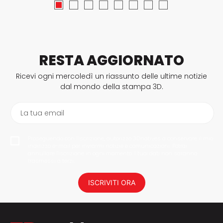
RESTA AGGIORNATO
Ricevi ogni mercoledì un riassunto delle ultime notizie
dal mondo della stampa 3D.
La tua email
Proseguendo con l'iscrizione, autorizzo 3Dnatives a conservare il mio
indirizzo e-mail per inviarmi notizie e comunicazioni. Potrai
annullare l'iscrizione in ogni momento. I tuoi dati non saranno
trasmessi a terzi.
ISCRIVITI ORA