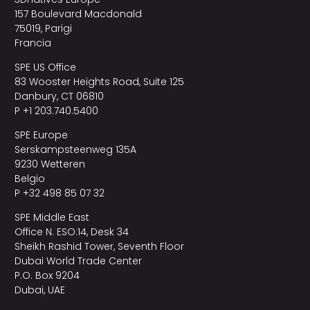
157 Boulevard Macdonald
75019, Parigi
Francia
SPE US Office
83 Wooster Heights Road, Suite 125
Danbury, CT 06810
P +1 203.740.5400
SPE Europe
Serskampsteenweg 135A
9230 Wetteren
Belgio
P +32 498 85 07 32
SPE Middle East
Office N. ESO:14, Desk 34
Sheikh Rashid Tower, Seventh Floor
Dubai World Trade Center
P.O. Box 9204
Dubai, UAE