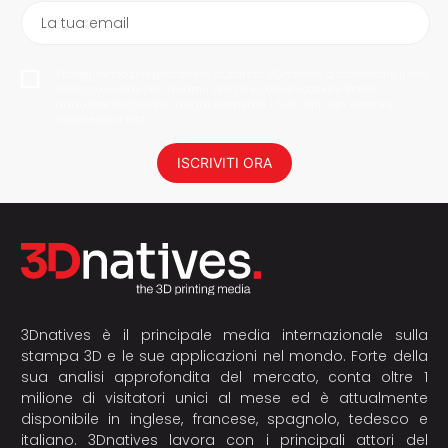
La tua email
Proseguendo con l'iscrizione, autorizzo 3Dnatives a conservare il mio
indirizzo e-mail per inviarmi notizie e comunicazioni. Potrai
annullare l'iscrizione in ogni momento. I tuoi dati non saranno
trasmessi a terzi.
ISCRIVITI ORA
3Dnatives è il principale media internazionale sulla
stampa 3D e le sue applicazioni nel mondo. Forte della
sua analisi approfondita del mercato, conta oltre 1
milione di visitatori unici al mese ed è attualmente
disponibile in inglese, francese, spagnolo, tedesco e
italiano. 3Dnatives lavora con i principali attori del