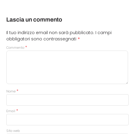
Lascia un commento
Il tuo indirizzo email non sarà pubblicato.
I campi
*
obbligatori sono contrassegnati
*
Commento
*
Nome
*
Email
Sito web