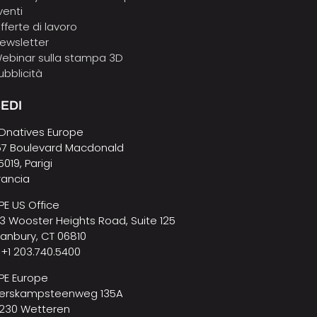
venti
fferte di lavoro
ewsletter
ebinar sulla stampa 3D
ubblicità
EDI
Dnatives Europe
57 Boulevard Macdonald
5019, Parigi
rancia
PE US Office
3 Wooster Heights Road, Suite 125
anbury, CT 06810
 +1 203.740.5400
PE Europe
erskampsteenweg 135A
230 Wetteren