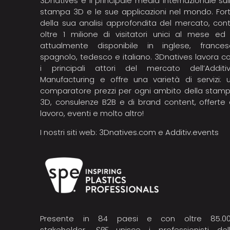
3Dnatives è il principale media internazionale sul
stampa 3D e le sue applicazioni nel mondo. For
della sua analisi approfondita del mercato, con
oltre 1 milione di visitatori unici al mese ed
attualmente disponibile in inglese, frances
spagnolo, tedesco e italiano. 3Dnatives lavora c
i principali attori del mercato dell’Additi
Manufacturing e offre una varietà di servizi: 
comparatore prezzi per ogni ambito della stam
3D, consulenze B2B e di brand content, offerte 
lavoro, eventi e molto altro!
I nostri siti web:
3Dnatives.com
e
Additiv.events
Presente in 84 paesi e con oltre 85.0
stakeholder,
SPE
unisce i professionisti del