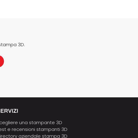
 stampa 3D.
ERVIZI
cegliere una stampante 3D
est e recensioni stampanti 3D
irectory aziendale stampa 3D