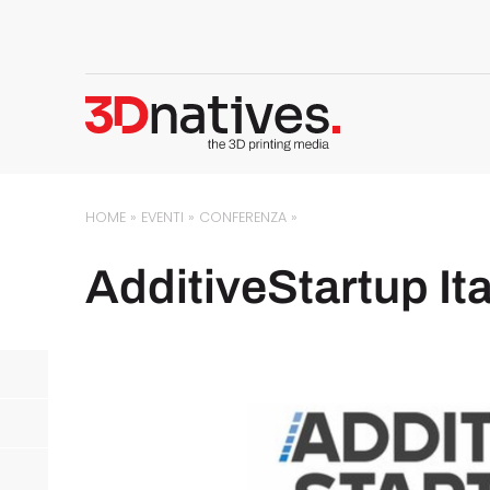
HOME
»
EVENTI
»
CONFERENZA
»
AdditiveStartup It