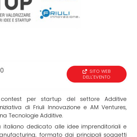
Software 3D
Stampanti 3D
Video
00
SITO WEB
DELL'EVENTO
e contest per startup del settore Additive
iniziativa di Friuli Innovazione e AM Ventures,
na Tecnologie Additive.
taliano dedicato alle idee imprenditoriali e
anufacturing, formato dai principali soggetti