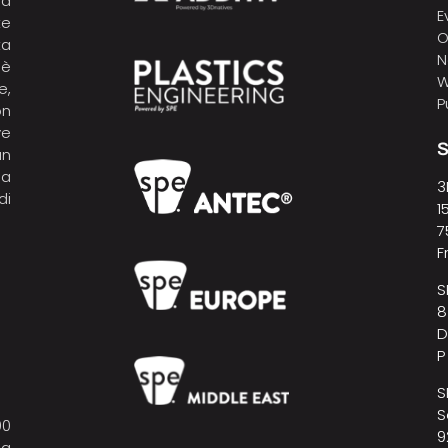
la
E
te
O
ta
N
 è
W
e,
P
on
ve
S
un
pa
3
di
1
7
F
S
8
D
P
S
S
00
9
la