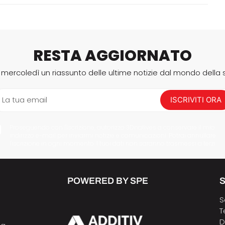
RESTA AGGIORNATO
i mercoledì un riassunto delle ultime notizie dal mondo della
La tua email
ISCRIVITI ORA
Proseguendo con l'iscrizione, autorizzo 3Dnatives a conservare il mio
indirizzo e-mail per inviarmi notizie e comunicazioni. Potrai annullare
l'iscrizione in ogni momento. I tuoi dati non saranno trasmessi a terzi.
POWERED BY SPE
S
S
T
D