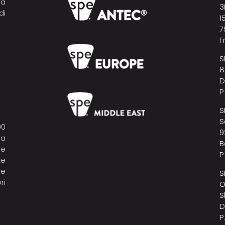
pa
3
di
1
7
F
S
8
D
P
S
S
00
9
la
B
re
P
ze
 e
S
ri
O
S
D
P