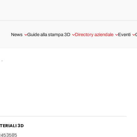
News
Guide alla stampa 3D
Directory aziendale
Eventi
Aerospaziale e difesa
Tecnologie di stampa 3D
Stampa 3D a Milano
Webinar
E
»
Medicale e Dentale
La guida alla stampa 3D in
Stampa 3D a Roma
metallo
Automotive e Trasporti
I servizi di stampa 3D in Italia
Software di stampa 3D
Interviste
Recensioni e test stampanti 3D
Materiali 3D
Mercato Stampa 3D
ERIALI 3D
Scanner 3D
2453585