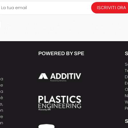
La tua email
ISCRIVITI ORA
Proseguendo con l'iscrizione, autorizzo 3Dnatives a conservare il mio
indirizzo e-mail per inviarmi notizie e comunicazioni. Potrai annullare
l'iscrizione in ogni momento. I tuoi dati non saranno trasmessi a terzi.
POWERED BY SPE
S
S
T
D
la
E
te
O
ta
N
 è
W
e,
P
on
ve
S
un