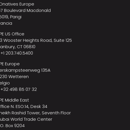
Dnatives Europe
57 Boulevard Macdonald
5019, Parigi
rancia
PE US Office
3 Wooster Heights Road, Suite 125
anbury, CT 06810
 +1 203.740.5400
PE Europe
erskampsteenweg 135A
230 Wetteren
elgio
 +32 498 85 07 32
PE Middle East
ffice N. ESO:14, Desk 34
heikh Rashid Tower, Seventh Floor
ubai World Trade Center
.O. Box 9204