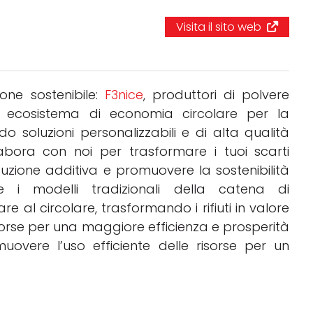
Software 3D
Visita il sito web
Stampanti 3D
Video
zione sostenibile:
F3nice
, produttori di polvere
n ecosistema di economia circolare per la
o soluzioni personalizzabili e di alta qualità
abora con noi per trasformare i tuoi scarti
oduzione additiva e promuovere la sostenibilità
sce i modelli tradizionali della catena di
al circolare, trasformando i rifiuti in valore
sorse per una maggiore efficienza e prosperità
overe l’uso efficiente delle risorse per un