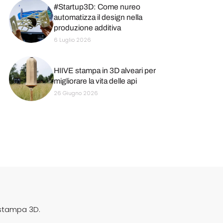
#Startup3D: Come nureo
automatizza il design nella
produzione additiva
6 Luglio 2026
HIIVE stampa in 3D alveari per
migliorare la vita delle api
26 Giugno 2026
 stampa 3D.