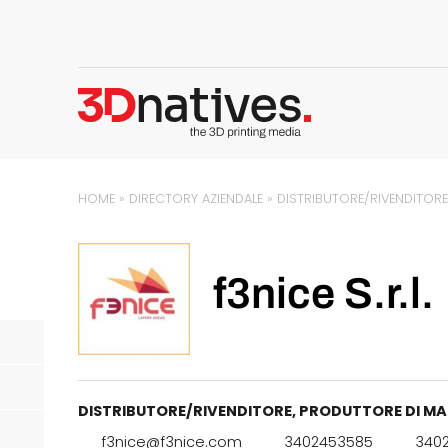
HOME
»
DIRECTORY AZIENDALE
»
DISTRIBUTORE/RIVENDITOR
f3nice S.r.l.
DISTRIBUTORE/RIVENDITORE
,
PRODUTTORE DI MAT
f3nice@f3nice.com
3402453585
340