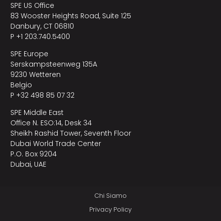
SPE US Office
83 Wooster Heights Road, Suite 125
Danbury, CT 06810
P +1 203.740.5400
SPE Europe
Serskampsteenweg 135A
9230 Wetteren
Belgio
P +32 498 85 07 32
SPE Middle East
Office N. ESO:14, Desk 34
Sheikh Rashid Tower, Seventh Floor
Dubai World Trade Center
P.O. Box 9204
Dubai, UAE
Chi Siamo
Privacy Policy