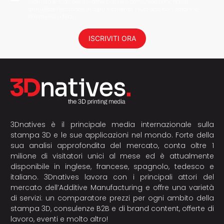
indirizzo e-mail per inviarmi notizie e comunicazioni. Potrai
annullare l'iscrizione in ogni momento. I tuoi dati non saranno
trasmessi a terzi.
ISCRIVITI ORA
3Dnatives è il principale media internazionale sulla
stampa 3D e le sue applicazioni nel mondo. Forte della
sua analisi approfondita del mercato, conta oltre 1
milione di visitatori unici al mese ed è attualmente
disponibile in inglese, francese, spagnolo, tedesco e
italiano. 3Dnatives lavora con i principali attori del
mercato dell’Additive Manufacturing e offre una varietà
di servizi: un comparatore prezzi per ogni ambito della
stampa 3D, consulenze B2B e di brand content, offerte di
lavoro, eventi e molto altro!