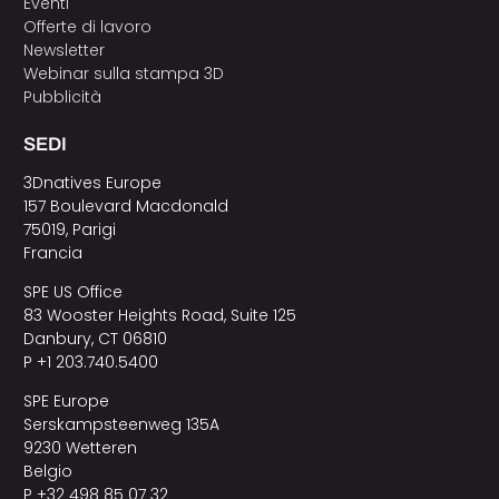
Eventi
Offerte di lavoro
Newsletter
Webinar sulla stampa 3D
Pubblicità
SEDI
3Dnatives Europe
157 Boulevard Macdonald
75019, Parigi
Francia
SPE US Office
83 Wooster Heights Road, Suite 125
Danbury, CT 06810
P +1 203.740.5400
SPE Europe
Serskampsteenweg 135A
9230 Wetteren
Belgio
P +32 498 85 07 32