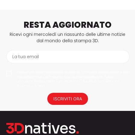
RESTA AGGIORNATO
Ricevi ogni mercoledì un riassunto delle ultime notizie
dal mondo della stampa 3D.
La tua email
Proseguendo con l'iscrizione, autorizzo 3Dnatives a conservare il mio
indirizzo e-mail per inviarmi notizie e comunicazioni. Potrai
annullare l'iscrizione in ogni momento. I tuoi dati non saranno
trasmessi a terzi.
ISCRIVITI ORA