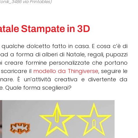
tonik_3486 via Printables)
atale Stampate in 3D
ualche dolcetto fatto in casa. E cosa c’è di
d a forma di alberi di Natale, regali, pupazzi
i creare formine personalizzate che portano
 scaricare il
modello da Thingiverse
, seguire le
inare. È un’attività creativa e divertente da
e. Quale forma sceglierai?