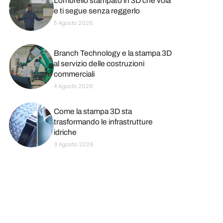
L’ombrello stampato in 3D che vola
e ti segue senza reggerlo
5 Agosto 2026
Branch Technology e la stampa 3D
al servizio delle costruzioni
commerciali
4 Agosto 2026
Come la stampa 3D sta
trasformando le infrastrutture
idriche
3 Agosto 2026