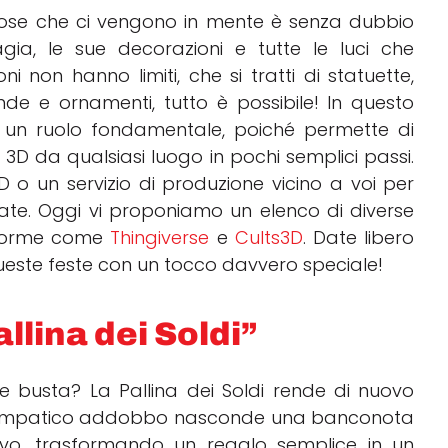
 cose che ci vengono in mente è senza dubbio
gia, le sue decorazioni e tutte le luci che
ni non hanno limiti, che si tratti di statuette,
rlande e ornamenti, tutto è possibile! In questo
a un ruolo fondamentale, poiché permette di
3D da qualsiasi luogo in pochi semplici passi.
o un servizio di produzione vicino a voi per
zate. Oggi vi proponiamo un elenco di diverse
taforme come
Thingiverse
e
Cults3D
. Date libero
queste feste con un tocco davvero speciale!
llina dei Soldi”
e busta? La Pallina dei Soldi rende di nuovo
to simpatico addobbo nasconde una banconota
stivo, trasformando un regalo semplice in un