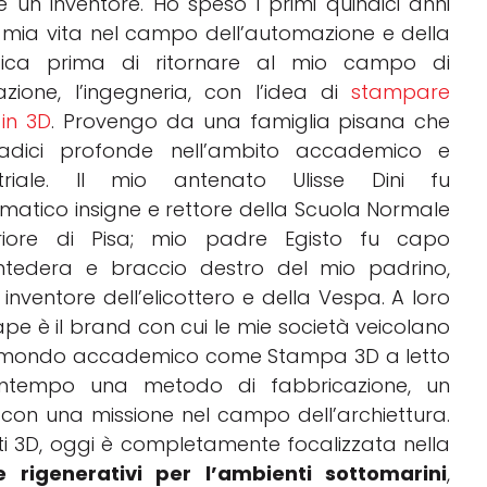
 un inventore. Ho speso i primi quindici anni
 mia vita nel campo dell’automazione e della
tica prima di ritornare al mio campo di
zione, l’ingegneria, con l’idea di
stampare
in 3D
. Provengo da una famiglia pisana che
adici profonde nell’ambito accademico e
striale. Il mio antenato Ulisse Dini fu
atico insigne e rettore della Scuola Normale
riore di Pisa; mio padre Egisto fu capo
Pontedera e braccio destro del mio padrino,
nventore dell’elicottero e della Vespa. A loro
pe è il brand con cui le mie società veicolano
nel mondo accademico come Stampa 3D a letto
contempo una metodo di fabbricazione, un
con una missione nel campo dell’archiettura.
3D, oggi è completamente focalizzata nella
e rigenerativi per l’ambienti sottomarini
,