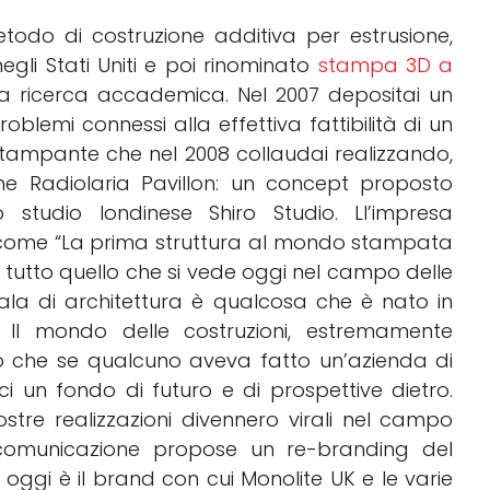
metodo di costruzione additiva per estrusione,
gli Stati Uniti e poi rinominato
stampa 3D a
lla ricerca accademica. Nel 2007 depositai un
blemi connessi alla effettiva fattibilità di un
stampante che nel 2008 collaudai realizzando,
The Radiolaria Pavillon: un concept proposto
 studio londinese Shiro Studio. Ll’impresa
 come “La prima struttura al mondo stampata
 tutto quello che si vede oggi nel campo delle
la di architettura è qualcosa che è nato in
e. Il mondo delle costruzioni, estremamente
o che se qualcuno aveva fatto un’azienda di
i un fondo di futuro e di prospettive dietro.
tre realizzazioni divennero virali nel campo
i comunicazione propose un re-branding del
gi è il brand con cui Monolite UK e le varie