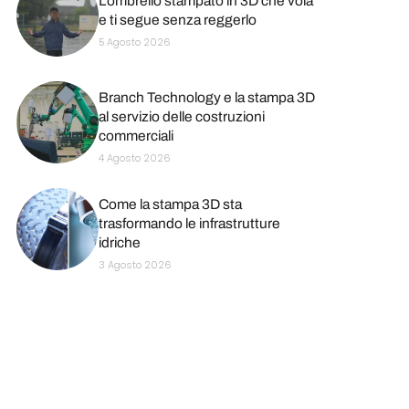
L’ombrello stampato in 3D che vola
e ti segue senza reggerlo
5 Agosto 2026
Branch Technology e la stampa 3D
al servizio delle costruzioni
commerciali
4 Agosto 2026
Come la stampa 3D sta
trasformando le infrastrutture
idriche
3 Agosto 2026