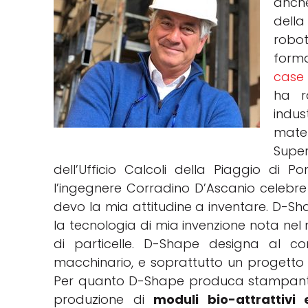
anche
della
robo
forma
case 
ha r
indu
matem
Supe
dell’Ufficio Calcoli della Piaggio di 
l’ingegnere Corradino D’Ascanio celebre i
devo la mia attitudine a inventare. D-Sha
la tecnologia di mia invenzione nota 
di particelle. D-Shape designa al 
macchinario, e soprattutto un progetto 
Per quanto D-Shape produca stampanti 
produzione di
moduli bio-attrattivi 