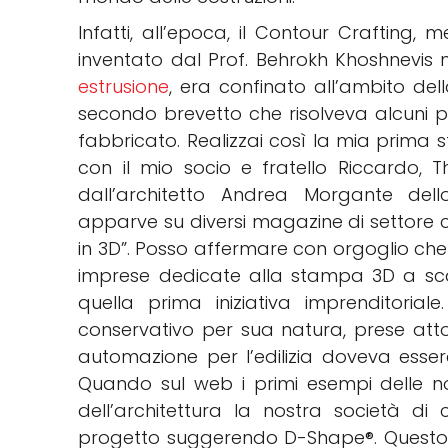
Infatti, all’epoca, il Contour Crafting, 
inventato dal Prof. Behrokh Khoshnevis ne
estrusione
, era confinato all’ambito de
secondo brevetto che risolveva alcuni pro
fabbricato. Realizzai così la mia prima 
con il mio socio e fratello Riccardo, 
dall’architetto Andrea Morgante dello
apparve su diversi magazine di settore
in 3D”. Posso affermare con orgoglio che
imprese dedicate alla stampa 3D a sca
quella prima iniziativa imprenditorial
conservativo per sua natura, prese att
automazione per l’edilizia doveva esserc
Quando sul web i primi esempi delle nos
dell’architettura la nostra società d
progetto suggerendo D-Shape®. Questo og