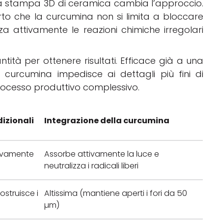
a stampa 3D di ceramica cambia l’approccio.
o che la curcumina non si limita a bloccare
za attivamente le reazioni chimiche irregolari
tità per ottenere risultati. Efficace già a una
a curcumina impedisce ai dettagli più fini di
 processo produttivo complessivo.
dizionali
Integrazione della curcumina
ivamente
Assorbe attivamente la luce e
neutralizza i radicali liberi
struisce i
Altissima (mantiene aperti i fori da 50
µm)