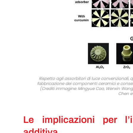
Rispetto agli assorbitori di luce convenzionali, 
fabbricazione dei componenti ceramici e consent
(Crediti immagine: Mingyue Cao, Wenxin Wang, 
Chen e
Le implicazioni per l’
additiva