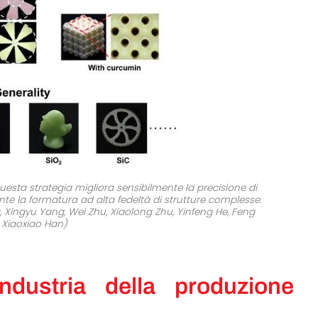
questa strategia migliora sensibilmente la precisione di
e la formatura ad alta fedeltà di strutture complesse.
Xingyu Yang, Wei Zhu, Xiaolong Zhu, Yinfeng He, Feng
 Xiaoxiao Han)
industria della produzione