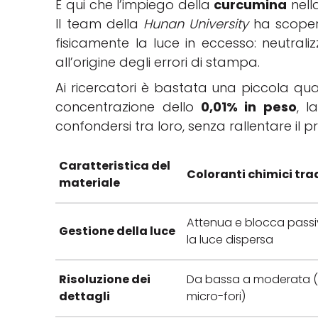
È qui che l’impiego della
curcumina
nell
Il team della
Hunan University
ha scopert
fisicamente la luce in eccesso: neutraliz
all’origine degli errori di stampa.
Ai ricercatori è bastata una piccola quan
concentrazione dello
0,01% in peso
, l
confondersi tra loro, senza rallentare il
Caratteristica del
Coloranti chimici tra
materiale
Attenua e blocca pass
Gestione della luce
la luce dispersa
Risoluzione dei
Da bassa a moderata (o
dettagli
micro-fori)