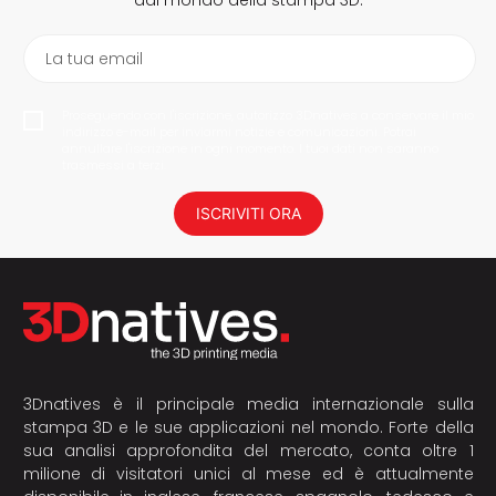
dal mondo della stampa 3D.
La tua email
Proseguendo con l'iscrizione, autorizzo 3Dnatives a conservare il mio
indirizzo e-mail per inviarmi notizie e comunicazioni. Potrai
annullare l'iscrizione in ogni momento. I tuoi dati non saranno
trasmessi a terzi.
ISCRIVITI ORA
3Dnatives è il principale media internazionale sulla
stampa 3D e le sue applicazioni nel mondo. Forte della
sua analisi approfondita del mercato, conta oltre 1
milione di visitatori unici al mese ed è attualmente