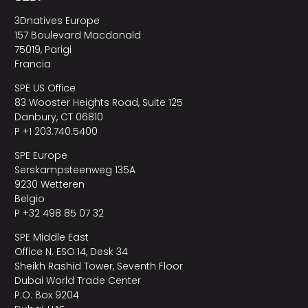
3Dnatives Europe
157 Boulevard Macdonald
75019, Parigi
Francia
SPE US Office
83 Wooster Heights Road, Suite 125
Danbury, CT 06810
P +1 203.740.5400
SPE Europe
Serskampsteenweg 135A
9230 Wetteren
Belgio
P +32 498 85 07 32
SPE Middle East
Office N. ESO:14, Desk 34
Sheikh Rashid Tower, Seventh Floor
Dubai World Trade Center
P.O. Box 9204