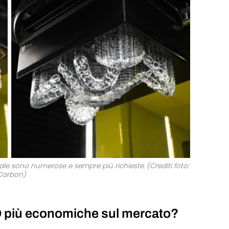
ale sono numerose e sempre più richieste. (Crediti foto:
Carbon)
D più economiche sul mercato?