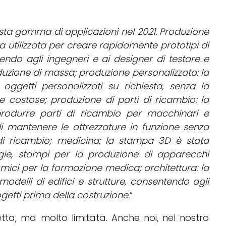
sta gamma di applicazioni nel 2021. P
roduzione
ta utilizzata per creare rapidamente prototipi di
tendo agli ingegneri e ai designer di testare e
oduzione di massa; p
roduzione personalizzata: la
getti personalizzati su richiesta, senza la
re costose; p
roduzione di parti di ricambio: la
rodurre parti di ricambio per macchinari e
i mantenere le attrezzature in funzione senza
di ricambio; m
edicina: la stampa 3D è stata
logie, stampi per la produzione di apparecchi
tomici per la formazione medica; a
rchitettura: la
odelli di edifici e strutture, consentendo agli
rogetti prima della costruzione.
“
tta, ma molto limitata. Anche noi, nel nostro