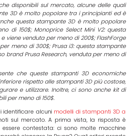
e disponibili sul mercato, alcune delle quali
te 3D è molto popolare tra i principianti ed è
anche questa stampante 3D è molto popolare
meno di 150$;
Monoprice Select Mini V2: questa
e viene venduta per meno di 200$;
FlashForge
a per meno di 300$;
Prusa i3: questa stampante
so brand Prusa Research, venduta per meno di
sente che queste stampanti 3D economiche
feriore rispetto alle stampanti 3D più costose,
urare e utilizzare. Inoltre, ci sono anche kit di
ili per meno di 150$.
di identificare alcuni
modelli di stampanti 3D a
oti sul mercato. A prima vista, la risposta è
 essere contestata: ci sono molte macchine