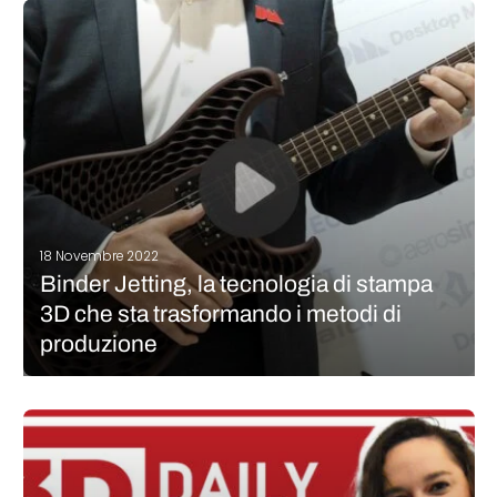
“3DExpress”! Ripercorriamo nel fine settimana 5 notizie che
hanno segnato il settore negli ultimi giorni. Lanci di prodotti,
acquisizioni, finanziamenti, nuove applicazioni… 3DExpress si
propone di fornire le ultime notizie dal mercato della…
CONTINUA A LEGGERE
18 Novembre 2022
Binder Jetting, la tecnologia di stampa
3D che sta trasformando i metodi di
produzione
Il Binder Jetting è un processo di stampa 3D che sta diventando
sempre più diffuso tra gli utenti della produzione additiva. Uno
dei protagonisti di questa nicchia è Desktop Metal. L’azienda è
leader mondiale nella stampa 3D a getto di…