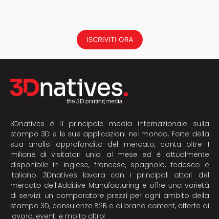
indirizzo e-mail per inviarmi notizie e comunicazioni. Potrai
annullare l'iscrizione in ogni momento. I tuoi dati non saranno
trasmessi a terzi.
ISCRIVITI ORA
3Dnatives è il principale media internazionale sulla
stampa 3D e le sue applicazioni nel mondo. Forte della
sua analisi approfondita del mercato, conta oltre 1
milione di visitatori unici al mese ed è attualmente
disponibile in inglese, francese, spagnolo, tedesco e
italiano. 3Dnatives lavora con i principali attori del
mercato dell’Additive Manufacturing e offre una varietà
di servizi: un comparatore prezzi per ogni ambito della
stampa 3D, consulenze B2B e di brand content, offerte di
lavoro, eventi e molto altro!