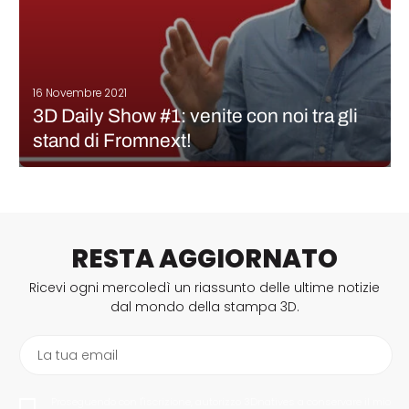
16 Novembre 2021
3D Daily Show #1: venite con noi tra gli
stand di Fromnext!
Formnext, la fiera internazionale della produzione additiva, ha
aperto ufficialmente i battenti oggi. L’evento si terrà a
Francoforte dal 16 al 19 novembre 2021. Per permettervi di seguire
ciò che accade all’evento comodamente da casa vostra, oggi
presentiamo il 3D…
RESTA AGGIORNATO
CONTINUA A LEGGERE
Ricevi ogni mercoledì un riassunto delle ultime notizie
dal mondo della stampa 3D.
La tua email
Proseguendo con l'iscrizione, autorizzo 3Dnatives a conservare il mio