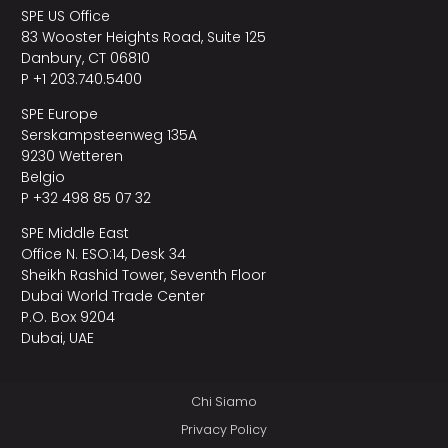
SPE US Office
83 Wooster Heights Road, Suite 125
Danbury, CT 06810
P +1 203.740.5400
SPE Europe
Serskampsteenweg 135A
9230 Wetteren
Belgio
P +32 498 85 07 32
SPE Middle East
Office N. ESO:14, Desk 34
Sheikh Rashid Tower, Seventh Floor
Dubai World Trade Center
P.O. Box 9204
Dubai, UAE
Chi Siamo
Privacy Policy