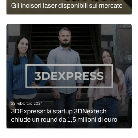
Gli incisori laser disponibili sul mercato
L’incisore laser è una macchina che riproduce una forma
(simbolo, foto, logo, ecc.) su diversi materiali utilizzando una
fonte di calore, in questo caso un laser. In pratica, il laser
riscalda il legno, il metallo, la pelle o il vetro…
CONTINUA A LEGGERE
23 Febbraio 2024
3DExpress: la startup 3DNextech
chiude un round da 1,5 milioni di euro
Ecco un’altra puntata del nostro format settimanale: