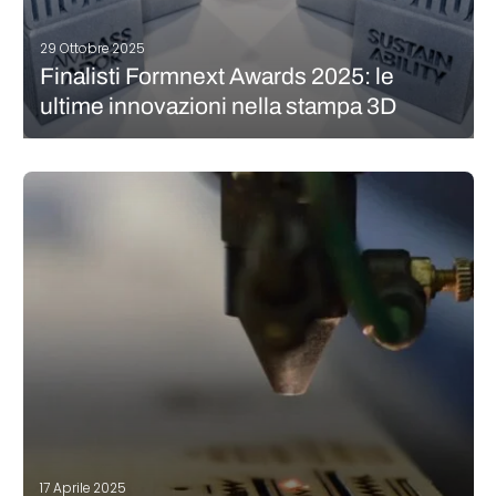
29 Ottobre 2025
Finalisti Formnext Awards 2025: le
ultime innovazioni nella stampa 3D
È appena stata pubblicata la lista dei candidati per i Formnext
Awards 2025, che ogni anno mette in risalto alcune delle
applicazioni e delle tecnologie più innovative della produzione
additiva. I finalisti di quest’ anno riflettono la crescente enfasi
del…
CONTINUA A LEGGERE
17 Aprile 2025