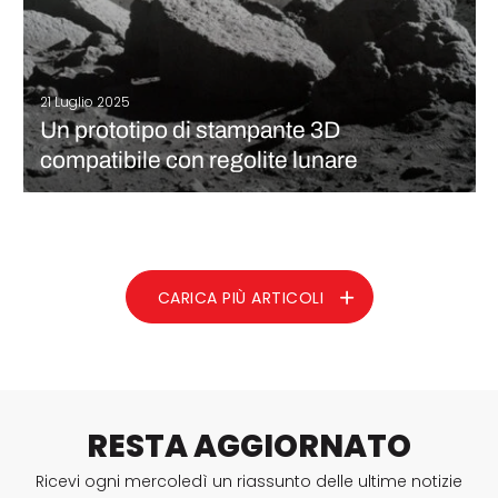
21 Luglio 2025
Un prototipo di stampante 3D
compatibile con regolite lunare
Un gruppo di scienziati cinesi del laboratorio Tiandu ha
realizzato un importante progresso tecnologico nel campo
della produzione additiva aerospaziale. Più precisamente,
hanno sviluppato un prototipo di stampante 3D in grado di
utilizzare la regolite lunare come materiale di stampa.…
CARICA PIÙ ARTICOLI
CONTINUA A LEGGERE
RESTA AGGIORNATO
Ricevi ogni mercoledì un riassunto delle ultime notizie