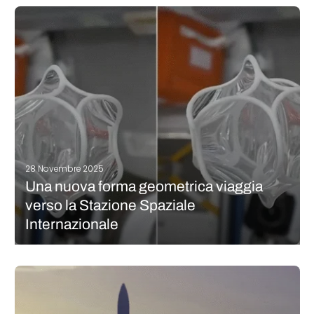
sottoposte a prove balistiche dal vivo? In India, il Trishakti
Corps dell’esercito ha introdotto la stampa 3D per costruzioni
in ambito difensivo, schierando una stampante 3D robotica in
cemento nelle…
CONTINUA A LEGGERE
28 Novembre 2025
Una nuova forma geometrica viaggia
verso la Stazione Spaziale
Internazionale
Un modello geometrico nato da una collaborazione tra
l’Università di Oxford e l’Università di Tecnologia ed Economia di
Budapest è appena stato protagonista di uno degli
esperimenti più sorprendenti nello spazio. Si tratta delle
cosiddette soft cells, forme geometriche in…