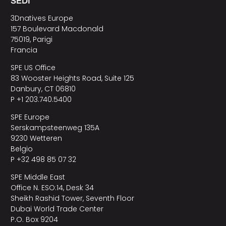
SEDI
3Dnatives Europe
157 Boulevard Macdonald
75019, Parigi
Francia
SPE US Office
83 Wooster Heights Road, Suite 125
Danbury, CT 06810
P +1 203.740.5400
SPE Europe
Serskampsteenweg 135A
9230 Wetteren
Belgio
P +32 498 85 07 32
SPE Middle East
Office N. ESO:14, Desk 34
Sheikh Rashid Tower, Seventh Floor
Dubai World Trade Center
P.O. Box 9204