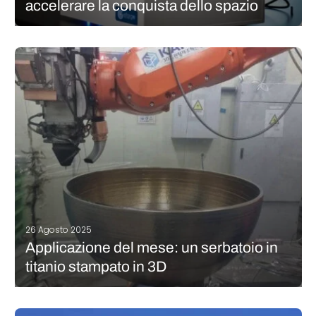
accelerare la conquista dello spazio
È difficile non parlare di produzione additiva quando si parla di
aerospazio e di conquista dello spazio: la tecnologia è
diventata un mezzo essenziale per progettare parti e strumenti
più efficienti, un po’ come l’intelligenza artificiale. È questo il
contesto…
CONTINUA A LEGGERE
26 Agosto 2025
Applicazione del mese: un serbatoio in
titanio stampato in 3D
Un gruppo di aziende e istituti di ricerca della Corea del Sud è
all’origine di un importante progresso nel campo delle