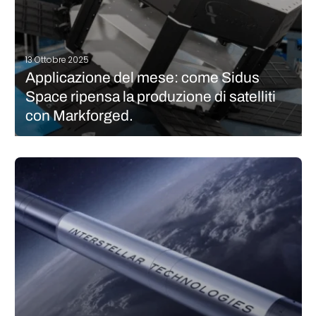
13 Ottobre 2025
Applicazione del mese: come Sidus
Space ripensa la produzione di satelliti
con Markforged.
Nel settore aerospaziale, la produzione di satelliti è un processo
che presenta molte sfide. Deve infatti soddisfare le richieste del
mercato, soprattutto in termini di prestazioni, sostenibilità, costi
e tempi di produzione. Si tratta di un pezzo che deve essere…
CONTINUA A LEGGERE