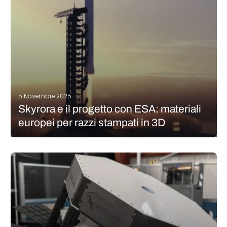
CONTINUA A LEGGERE
5 Novembre 2025
Skyrora e il progetto con ESA: materiali
europei per razzi stampati in 3D
Skyrora, il produttore di razzi con sede nel Regno Unito, sta
guidando un nuovo progetto dell’Agenzia spaziale europea
(ESA) che ha il potenziale per ridefinire la produzione di
propulsori. In collaborazione con Metalysis e Thermo-Calc
Solutions, l’azienda sta sviluppando e…
CONTINUA A LEGGERE