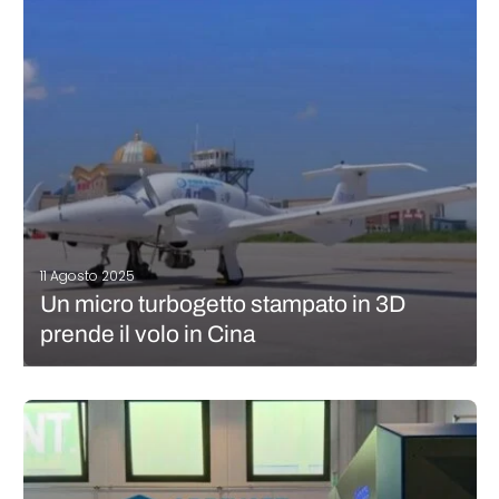
tecnologie spaziali. Il Korean Institute of Industrial Technology
(KITECH), il Korean Aerospace Research Institute (KARI), KP Aero
Industries, AM…
CONTINUA A LEGGERE
11 Agosto 2025
Un micro turbogetto stampato in 3D
prende il volo in Cina
La Aero Engine Corporation of China (AECC) ha annunciato il
successo del volo inaugurale del suo motore micro turbogetto
stampato in 3D, una novità assoluta per il settore aerospaziale
cinese. Denominato Minimalist Lightweight Micro Turbojet, il
motore è stato testato…
CONTINUA A LEGGERE