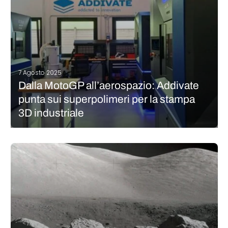
7 Agosto 2025
Dalla MotoGP all’aerospazio: Addivate
punta sui superpolimeri per la stampa
3D industriale
L’Additive Manufacturing ha dimostrato di essere una
tecnologia valida per la produzione di parti funzionali anche
per le industrie più esigenti. Automotive, aerospaziale, medicale
sono solo alcune delle industrie che stanno oggi investendo
nell’innovazione che questa tecnologia può portare. Non…
CONTINUA A LEGGERE