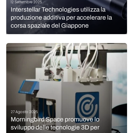
12 Settembre 2025
Interstellar Technologies utilizza la
produzione additiva per accelerare la
corsa spaziale del Giappone
SpaceX, la NASA, l’ESA, Relativity Space, Blue Origin… cosa hanno
in comune? Tutti puntano sulla produzione additiva per
spingere i confini dell’esplorazione spaziale. E se la maggior
parte degli esempi noti proviene dall’Europa e dagli Stati Uniti,
altri attori internazionali…
CONTINUA A LEGGERE
27 Agosto 2025
Morningbird Space promuove lo
sviluppo delle tecnologie 3D per