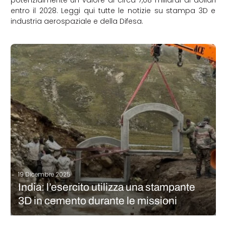
potenzialmente un valore di circa 7,08 miliardi di dollari
entro il 2028. Leggi qui tutte le notizie su stampa 3D e
industria aerospaziale e della Difesa.
19 Dicembre 2025
India: l’esercito utilizza una stampante
3D in cemento durante le missioni
Con quale frequenza sentite parlare di strutture stampate in 3D