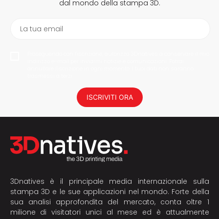
dal mondo della stampa 3D.
La tua email
Proseguendo con l'iscrizione, autorizzo 3Dnatives a conservare il mio
indirizzo e-mail per inviarmi notizie e comunicazioni. Potrai
annullare l'iscrizione in ogni momento. I tuoi dati non saranno
trasmessi a terzi.
ISCRIVITI ORA
3Dnatives è il principale media internazionale sulla
stampa 3D e le sue applicazioni nel mondo. Forte della
sua analisi approfondita del mercato, conta oltre 1
milione di visitatori unici al mese ed è attualmente