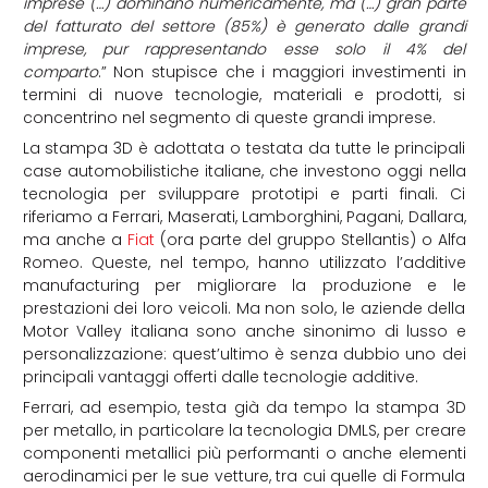
imprese (…) dominano numericamente, ma (…) gran parte
del fatturato del settore (85%) è generato dalle grandi
imprese, pur rappresentando esse solo il 4% del
comparto
.” Non stupisce che i maggiori investimenti in
termini di nuove tecnologie, materiali e prodotti, si
concentrino nel segmento di queste grandi imprese.
La stampa 3D è adottata o testata da tutte le principali
case automobilistiche italiane, che investono oggi nella
tecnologia per sviluppare prototipi e parti finali. Ci
riferiamo a Ferrari, Maserati, Lamborghini, Pagani, Dallara,
ma anche a
Fiat
(ora parte del gruppo Stellantis) o Alfa
Romeo. Queste, nel tempo, hanno utilizzato l’additive
manufacturing per migliorare la produzione e le
prestazioni dei loro veicoli. Ma non solo, le aziende della
Motor Valley italiana sono anche sinonimo di lusso e
personalizzazione: quest’ultimo è senza dubbio uno dei
principali vantaggi offerti dalle tecnologie additive.
Ferrari, ad esempio, testa già da tempo la stampa 3D
per metallo, in particolare la tecnologia DMLS, per creare
componenti metallici più performanti o anche elementi
aerodinamici per le sue vetture, tra cui quelle di Formula