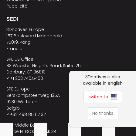
Pubblicità
SEDI
3Dnatives Europe
157 Boulevard Macdonald
75019, Parigi
Francia
SPE US Office
83 Wooster Heights Road, Suite 125
Danbury, CT 06810
3Dnatives is also
P +1 203.740.5400
available in english
SPE Europe
Serskampsteenweg 135A
switch to
9230 Wetteren
Belgio
No thanks
P +32 498 85 07 32
SPE Middle East
Office N. ESO:14, Desk 34