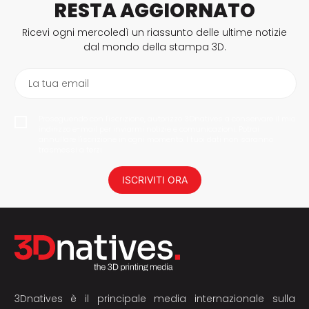
RESTA AGGIORNATO
Ricevi ogni mercoledì un riassunto delle ultime notizie
dal mondo della stampa 3D.
La tua email
Proseguendo con l'iscrizione, autorizzo 3Dnatives a conservare il mio
indirizzo e-mail per inviarmi notizie e comunicazioni. Potrai
annullare l'iscrizione in ogni momento. I tuoi dati non saranno
trasmessi a terzi.
ISCRIVITI ORA
3Dnatives è il principale media internazionale sulla