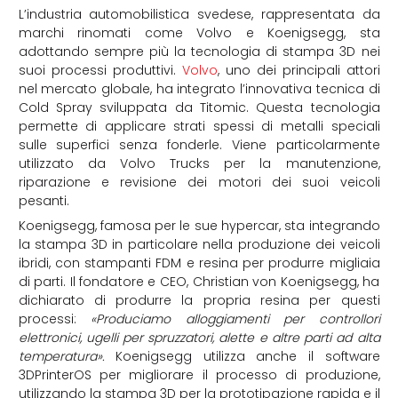
L’industria automobilistica svedese, rappresentata da
marchi rinomati come Volvo e Koenigsegg, sta
adottando sempre più la tecnologia di stampa 3D nei
suoi processi produttivi.
Volvo
, uno dei principali attori
nel mercato globale, ha integrato l’innovativa tecnica di
Cold Spray sviluppata da Titomic. Questa tecnologia
permette di applicare strati spessi di metalli speciali
sulle superfici senza fonderle. Viene particolarmente
utilizzato da Volvo Trucks per la manutenzione,
riparazione e revisione dei motori dei suoi veicoli
pesanti.
Koenigsegg, famosa per le sue hypercar, sta integrando
la stampa 3D in particolare nella produzione dei veicoli
ibridi, con stampanti FDM e resina per produrre migliaia
di parti. Il fondatore e CEO, Christian von Koenigsegg, ha
dichiarato di produrre la propria resina per questi
processi:
«Produciamo alloggiamenti per
controllori
elettronici,
ugelli per spruzzatori, alette e altre parti ad alta
temperatura».
Koenigsegg utilizza anche il software
3DPrinterOS per migliorare il processo di produzione,
utilizzando la stampa 3D per la prototipazione rapida e il