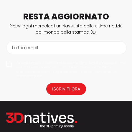
RESTA AGGIORNATO
Ricevi ogni mercoledì un riassunto delle ultime notizie
dal mondo della stampa 3D.
La tua email
Proseguendo con l'iscrizione, autorizzo 3Dnatives a conservare il mio
indirizzo e-mail per inviarmi notizie e comunicazioni. Potrai
annullare l'iscrizione in ogni momento. I tuoi dati non saranno
trasmessi a terzi.
ISCRIVITI ORA