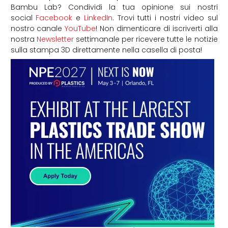
Bambu Lab? Condividi la tua opinione sui nostri
social
Facebook
e
LinkedIn
. Trovi tutti i nostri video sul
nostro canale
YouTube
! Non dimenticare di iscriverti alla
nostra
Newsletter
settimanale per ricevere tutte le notizie
sulla stampa 3D direttamente nella casella di posta!