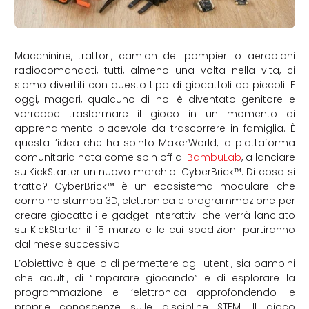
Macchinine, trattori, camion dei pompieri o aeroplani
radiocomandati, tutti, almeno una volta nella vita, ci
siamo divertiti con questo tipo di giocattoli da piccoli.
E
oggi, magari, qualcuno di noi è diventato genitore e
vorrebbe trasformare il gioco in un momento di
apprendimento piacevole da trascorrere in famiglia.
È
questa l’idea che ha spinto MakerWorld, la piattaforma
comunitaria nata come spin off di
BambuLab
, a lanciare
su KickStarter un nuovo marchio: CyberBrick™. Di cosa si
tratta? CyberBrick™ è un ecosistema modulare che
combina stampa 3D, elettronica e programmazione per
creare giocattoli e gadget interattivi che verrà lanciato
su KickStarter il 15 marzo e le cui spedizioni partiranno
dal mese successivo.
L’obiettivo è quello di permettere agli utenti, sia bambini
che adulti, di “imparare giocando” e di esplorare la
programmazione e l’elettronica approfondendo le
proprie conoscenze sulle discipline STEM. I
l gioco