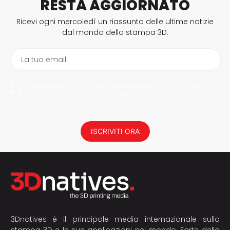
RESTA AGGIORNATO
Ricevi ogni mercoledì un riassunto delle ultime notizie
dal mondo della stampa 3D.
La tua email
Proseguendo con l'iscrizione, autorizzo 3Dnatives a conservare il mio
indirizzo e-mail per inviarmi notizie e comunicazioni. Potrai
annullare l'iscrizione in ogni momento. I tuoi dati non saranno
trasmessi a terzi.
ISCRIVITI ORA
3Dnatives è il principale media internazionale sulla