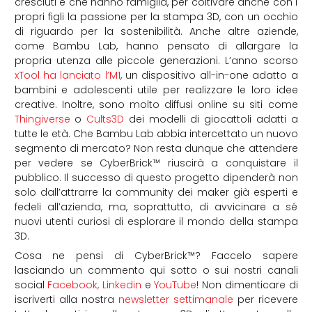
cresciuti e che hanno famiglia, per coltivare anche con i
propri figli la passione per la stampa 3D, con un occhio
di riguardo per la sostenibilità. Anche altre aziende,
come Bambu Lab, hanno pensato di allargare la
propria utenza alle piccole generazioni. L’anno scorso
xTool ha lanciato l’M1
, un dispositivo all-in-one adatto a
bambini e adolescenti utile per realizzare le loro idee
creative. Inoltre, sono molto diffusi online su siti come
Thingiverse
o
Cults3D
dei modelli di giocattoli adatti a
tutte le età. Che Bambu Lab abbia intercettato un nuovo
segmento di mercato?
Non resta dunque che attendere
per vedere se
CyberBrick™ riuscirà a conquistare il
pubblico. Il successo di questo progetto dipenderà non
solo dall’attrarre la community dei maker già esperti e
fedeli all’azienda, ma, soprattutto, di avvicinare a sé
nuovi utenti curiosi di esplorare il mondo della stampa
3D.
Cosa ne pensi di CyberBrick™?
Faccelo sapere
lasciando un commento qui sotto o sui nostri canali
social
Facebook
,
Linkedin
e
YouTube
! Non dimenticare di
iscriverti alla nostra
newsletter settimanale
per ricevere