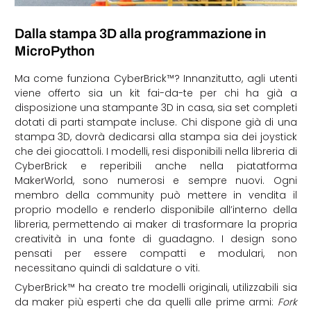
Dalla stampa 3D alla programmazione in
MicroPython
Ma come funziona
CyberBrick™? Innanzitutto, agli utenti
viene offerto sia
un kit fai-da-te per chi ha già a
disposizione una stampante 3D in casa, sia set completi
dotati di parti stampate incluse. Chi dispone già di una
stampa 3D,
dovrà dedicarsi alla stampa sia dei joystick
che dei giocattoli. I modelli, resi disponibili nella libreria di
CyberBrick e reperibili anche nella piatatforma
MakerWorld, sono numerosi e sempre nuovi. Ogni
membro della community può mettere in vendita il
proprio modello e renderlo disponibile all’interno della
libreria, permettendo ai
maker di trasformare la propria
creatività in una fonte di guadagno.
I design sono
pensati per essere compatti e modulari, non
necessitano quindi di saldature o viti.
CyberBrick™ ha creato tre modelli originali, utilizzabili sia
da maker più esperti che da quelli alle prime armi:
Fork