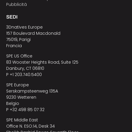
Pubblicità
SEDI
3Dnatives Europe
157 Boulevard Macdonald
75019, Parigi
Francia
SPE US Office
83 Wooster Heights Road, Suite 125
Danbury, CT 06810
P +1 203.740.5400
SPE Europe
Serskampsteenweg 135A
9230 Wetteren
Belgio
P +32 498 85 07 32
SPE Middle East
Office N. ESO:14, Desk 34