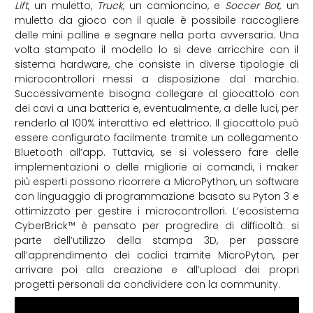
Lift
, un muletto,
Truck,
u
n camioncino, e
Soccer Bot
, un
muletto da gioco con il quale è possibile raccogliere
delle mini palline e segnare nella porta avversaria.
Una
volta stampato il modello lo si deve arricchire con il
sistema hardware, che consiste in diverse tipologie di
microcontrollori messi a disposizione dal marchio.
Successivamente bisogna collegare al giocattolo con
dei cavi a una batteria e, eventualmente, a delle luci, per
renderlo al 100% interattivo ed elettrico. Il giocattolo può
essere configurato facilmente tramite un collegamento
Bluetooth
all’app. Tuttavia, se si volessero fare delle
implementazioni o delle migliorie ai comandi, i maker
più esperti possono ricorrere a
MicroPython, un software
con linguaggio di programmazione basato su Pyton 3 e
ottimizzato per gestire i microcontrollori. L’ecosistema
CyberBrick™ è pensato per progredire di difficoltà: si
parte dell’utilizzo della stampa 3D, per passare
all’apprendimento dei codici tramite MicroPyton, per
arrivare poi alla creazione e all’upload dei propri
progetti personali da condividere con la community.