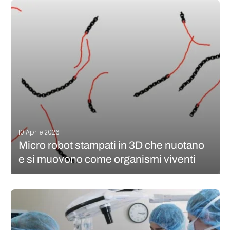
rapporto sul mercato della produzione additiva, analizzandone
l’andamento del fatturato e fornendo previsioni di crescita.
L’ultima edizione è appena stata pubblicata e le indicazioni sul
2025 sono piuttosto positive: il mercato dovrebbe…
CONTINUA A LEGGERE
10 Aprile 2026
Micro robot stampati in 3D che nuotano
e si muovono come organismi viventi
Un robot che si comporta come un essere vivente, ma senza
sensori. Che si sposta senza software. Che prende decisioni
senza un “cervello”. È l’ultima scoperta della professoressa
Daniela Kraft dell’Università di Leida (Paesi Bassi). Pubblicato di
recente con il…