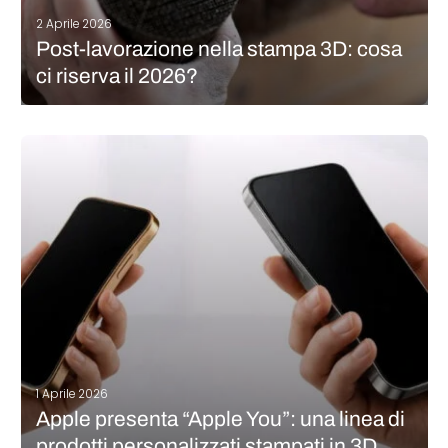
2 Aprile 2026
Post-lavorazione nella stampa 3D: cosa
ci riserva il 2026?
Era da tempo che PostProcess Technologies non pubblicava il
suo importante studio sulle tendenze della post-lavorazione
nella stampa 3D. La quinta edizione è finalmente disponibile,
dopo l’ultima uscita nel 2022. Il rapporto evidenzia una
crescente attenzione verso sostenibilità, sicurezza e…
CONTINUA A LEGGERE
1 Aprile 2026
Apple presenta “Apple You”: una linea di
prodotti personalizzati stampati in 3D