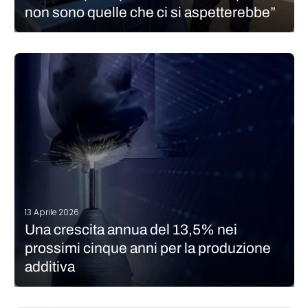
non sono quelle che ci si aspetterebbe”
Ci si potrebbe aspettare che le grandi aziende, con budget e
risorse ingegneristiche adeguate, siano le prime ad adottare
tecnologie “nuove” come la produzione additiva. Secondo
Andrea Gorlezza, CEO di MadeInAdd, la realtà è più vicina al
contrario: le startup…
CONTINUA A LEGGERE
13 Aprile 2026
Una crescita annua del 13,5% nei
prossimi cinque anni per la produzione
additiva
Conoscete l’azienda tedesca AMPOWER? Ogni anno pubblica un