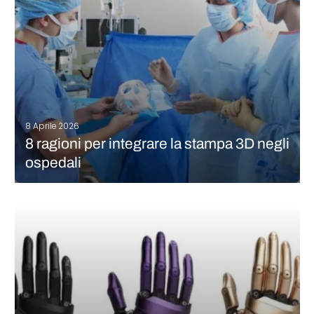
CONTINUA A LEGGERE
8 Aprile 2026
8 ragioni per integrare la stampa 3D negli
ospedali
Ad oggi non serve spiegare perché la produzione additiva sia
così apprezzata dal settore medico: gli esempi e le applicazioni
abbondano e i vantaggi sono concreti. Al di là dei singoli casi
d’uso, però, sta emergendo un fenomeno più strutturale:…
CONTINUA A LEGGERE