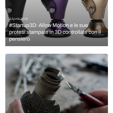
7 Aprile 2026
#Startup3D: Allow Motion e le sue
protesi stampate in 3D controllate con il
pensiero
Il mercato delle protesi stampate in 3D è in costante crescita: la
produzione additiva offre opportunità uniche in termini di
personalizzazione, comfort e costi. Consente di progettare
componenti adattati alla morfologia di ciascun individuo, in
tempi rapidi e a prezzi…
CONTINUA A LEGGERE