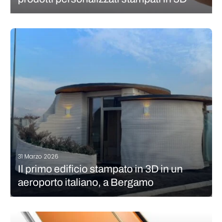
Da sempre la missione di Apple è rendere la tecnologia intuitiva,
fluida e, soprattutto, personalizzata. Il nome iPhone rappresenta
proprio questo. Ora, il colosso tecnologico della Silicon Valley
porta questa filosofia un passo oltre. Il 31 marzo, Apple ha
annunciato…
CONTINUA A LEGGERE
31 Marzo 2026
Il primo edificio stampato in 3D in un
aeroporto italiano, a Bergamo
L’aeroporto di Milano Bergamo non è il più vicino al centro città
(50 km a ovest di Milano), ma può ora vantarsi di ospitare una
struttura stampata in 3D! Si tratta di una prima assoluta per il