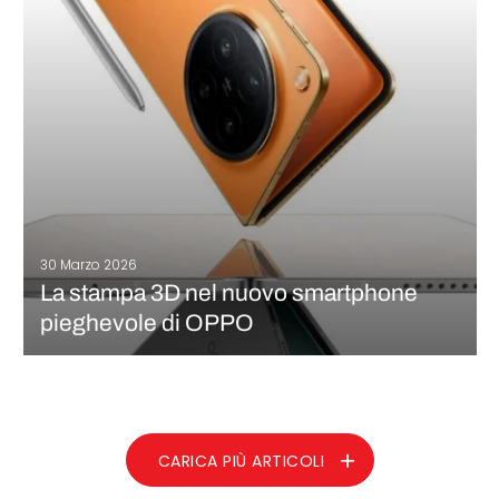
settore aeroportuale italiano.…
CONTINUA A LEGGERE
30 Marzo 2026
La stampa 3D nel nuovo smartphone
pieghevole di OPPO
Siamo di fronte a una nuova tendenza nella produzione
additiva? Solo la settimana scorsa parlavamo dei nuovi
prodotti Apple e dell’implementazione di questa tecnologia.
Questa settimana, invece, è il turno del produttore cinese OPPO,
che annuncia un nuovo smartphone pieghevole…
CARICA PIÙ ARTICOLI
CONTINUA A LEGGERE