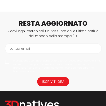
RESTA AGGIORNATO
Ricevi ogni mercoledì un riassunto delle ultime notizie
dal mondo della stampa 3D.
La tua email
Proseguendo con l'iscrizione, autorizzo 3Dnatives a conservare il mio
indirizzo e-mail per inviarmi notizie e comunicazioni. Potrai
annullare l'iscrizione in ogni momento. I tuoi dati non saranno
trasmessi a terzi.
ISCRIVITI ORA