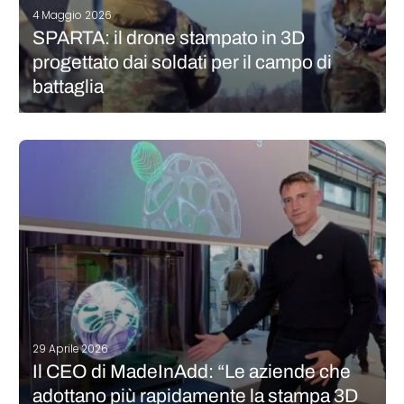
4 Maggio 2026
SPARTA: il drone stampato in 3D
progettato dai soldati per il campo di
battaglia
I droni sono diventati indispensabili nella guerra moderna.
Dalla ricognizione in prima linea all’acquisizione di obiettivi, i
sistemi aerei senza pilota rivestono oggi un ruolo tanto cruciale
nelle operazioni di terra quanto qualsiasi arma nell’arsenale di
un soldato. Dispiegarli con…
CONTINUA A LEGGERE
29 Aprile 2026
Il CEO di MadeInAdd: “Le aziende che
adottano più rapidamente la stampa 3D