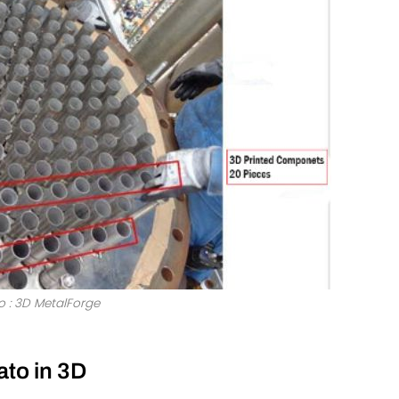
to : 3D MetalForge
ato in 3D