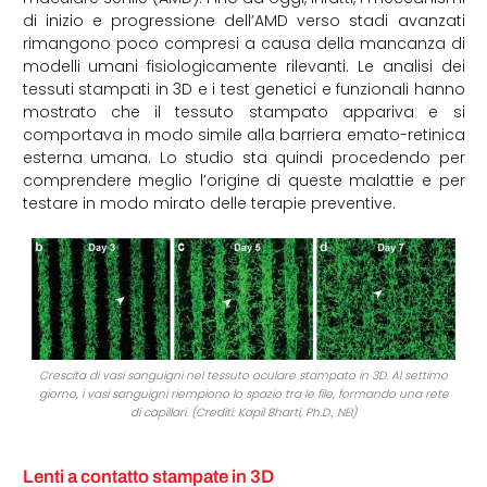
di inizio e progressione dell’AMD verso stadi avanzati
rimangono poco compresi a causa della mancanza di
modelli umani fisiologicamente rilevanti. Le analisi dei
tessuti stampati in 3D e i test genetici e funzionali hanno
mostrato che il tessuto stampato appariva e si
comportava in modo simile alla barriera emato-retinica
esterna umana. Lo studio sta quindi procedendo per
comprendere meglio l’origine di queste malattie e per
testare in modo mirato delle terapie preventive.
Crescita di vasi sanguigni nel tessuto oculare stampato in 3D. Al settimo
giorno, i vasi sanguigni riempiono lo spazio tra le file, formando una rete
di capillari. (Crediti: Kapil Bharti, Ph.D., NEI)
Lenti a contatto stampate in 3D