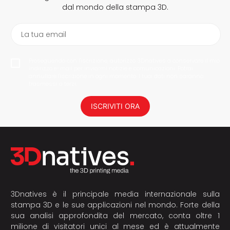
dal mondo della stampa 3D.
La tua email
Proseguendo con l'iscrizione, autorizzo 3Dnatives a conservare il mio
indirizzo e-mail per inviarmi notizie e comunicazioni. Potrai
annullare l'iscrizione in ogni momento. I tuoi dati non saranno
trasmessi a terzi.
ISCRIVITI ORA
3Dnatives è il principale media internazionale sulla
stampa 3D e le sue applicazioni nel mondo. Forte della
sua analisi approfondita del mercato, conta oltre 1
milione di visitatori unici al mese ed è attualmente