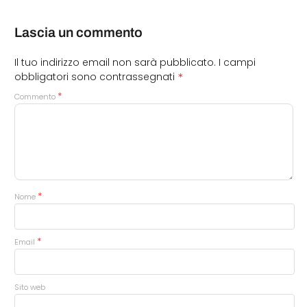
Lascia un commento
Il tuo indirizzo email non sarà pubblicato.
I campi
*
obbligatori sono contrassegnati
*
Commento
*
Nome
*
Email
Sito web