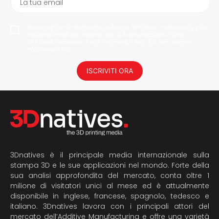
La tua email
Proseguendo con l'iscrizione, autorizzo 3Dnatives a conservare il mio
indirizzo e-mail per inviarmi notizie e comunicazioni. Potrai
annullare l'iscrizione in ogni momento. I tuoi dati non saranno
trasmessi a terzi.
ISCRIVITI ORA
3Dnatives è il principale media internazionale sulla
stampa 3D e le sue applicazioni nel mondo. Forte della
sua analisi approfondita del mercato, conta oltre 1
milione di visitatori unici al mese ed è attualmente
disponibile in inglese, francese, spagnolo, tedesco e
italiano. 3Dnatives lavora con i principali attori del
mercato dell’Additive Manufacturing e offre una varietà