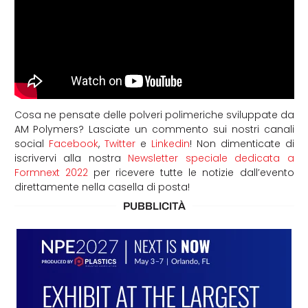
Cosa ne pensate delle polveri polimeriche sviluppate da
AM Polymers? Lasciate un commento sui nostri canali
social
Facebook
,
Twitter
e
Linkedin
! Non dimenticate di
iscrivervi alla nostra
Newsletter speciale dedicata a
Formnext 2022
per ricevere tutte le notizie dall’evento
direttamente nella casella di posta!
PUBBLICITÀ