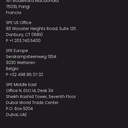
157 Boulevard Macdonald
75019, Parigi
Francia
SPE US Office
83 Wooster Heights Road, Suite 125
Danbury, CT 06810
P +1 203.740.5400
SPE Europe
Serskampsteenweg 135A
9230 Wetteren
Belgio
P +32 498 85 07 32
SPE Middle East
Office N. ESO:14, Desk 34
Sheikh Rashid Tower, Seventh Floor
Dubai World Trade Center
P.O. Box 9204
Dubai, UAE