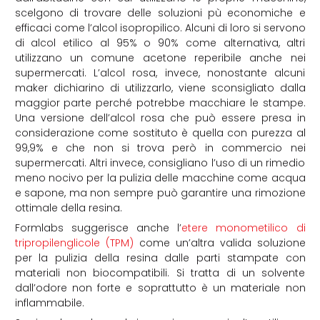
scelgono di trovare delle soluzioni pù economiche e
efficaci come l’alcol isopropilico. Alcuni di loro si servono
di alcol etilico al 95% o 90% come alternativa, altri
utilizzano un comune acetone reperibile anche nei
supermercati. L’alcol rosa, invece, nonostante alcuni
maker dichiarino di utilizzarlo, viene sconsigliato dalla
maggior parte perché potrebbe macchiare le stampe.
Una versione dell’alcol rosa che può essere presa in
considerazione come sostituto è quella con purezza al
99,9% e che non si trova però in commercio nei
supermercati. Altri invece, consigliano l’uso di un rimedio
meno nocivo per la pulizia delle macchine come acqua
e sapone, ma non sempre può garantire una rimozione
ottimale della resina.
Formlabs suggerisce anche l’
etere monometilico di
tripropilenglicole (TPM)
come un’altra valida soluzione
per la pulizia della resina dalle parti stampate con
materiali non biocompatibili. Si tratta di un solvente
dall’odore non forte e soprattutto è un materiale non
inflammabile.