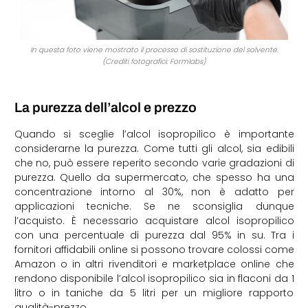
In questa foto viene mostrato il processo di sostituzione del solvente.
(Crediti fotografici: Formlabs)
La purezza dell’alcol
e prezzo
Quando si sceglie l’alcol isopropilico è importante
considerarne la purezza. Come tutti gli alcol, sia edibili
che no, può essere reperito secondo varie gradazioni di
purezza. Quello da supermercato, che spesso ha una
concentrazione intorno al 30%, non è adatto per
applicazioni tecniche. Se ne sconsiglia dunque
l’acquisto. È necessario acquistare alcol isopropilico
con una percentuale di purezza dal 95% in su. Tra i
fornitori affidabili online si possono trovare colossi come
Amazon o in altri rivenditori e marketplace online che
rendono disponibile l’alcol isopropilico sia in flaconi da 1
litro o in taniche da 5 litri per un migliore rapporto
qualità-prezzo.