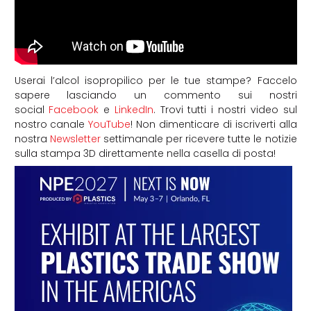
Userai l’alcol isopropilico per le tue stampe?
Faccelo
sapere lasciando un commento sui nostri
social
Facebook
e
LinkedIn
. Trovi tutti i nostri video sul
nostro canale
YouTube
! Non dimenticare di iscriverti alla
nostra
Newsletter
settimanale per ricevere tutte le notizie
sulla stampa 3D direttamente nella casella di posta!