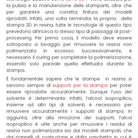
la pulizia e la manutenzione delle stampanti, oltre che
per garantire una corretta finitura dei modelli
riprodotti.
Infatti, u
na volta terminata la propria della
stampa 3D in resina, tutte le tecnologie di questo tipo
prevedono all’incirca lo stesso tipo di passaggi di post-
processing. Per prima cosa, il modello deve essere
sottoposto a lavaggio per rimuovere la resina non
polimerizzata in eccesso. Successivamente, è
necessario il curing per completare la polimerizzazione,
essendo solo parziale quella effettuata durante la
stampa.
È fondamentale sapere che l
e stampe in resina si
servono sempre di
supporti per la stampa
per poter
essere riprodotte accuratamente. Dunque l’uso del
solvente è determinante: infatti, l
’alcool isopropilico,
insieme ad altri tipi di solventi, è necessario per
rimuovere accuratamente i supporti di stampa.
In
aggiunta, o
ltre alla rimozione dei supporti, l’alcol
isopropilico è utile anche per rimuovere i residui di
resina non polimerizzata sia dai modelli stampati, che
dai pannelli di costruzione e dalla vaschetta in cui è