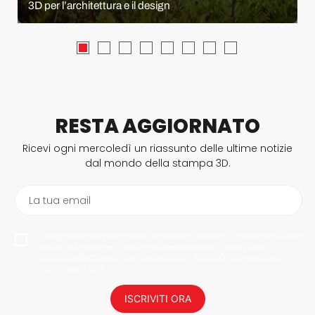
3D per l’architettura e il design
RESTA AGGIORNATO
Ricevi ogni mercoledì un riassunto delle ultime notizie
dal mondo della stampa 3D.
La tua email
Proseguendo con l'iscrizione, autorizzo 3Dnatives a conservare il mio
indirizzo e-mail per inviarmi notizie e comunicazioni. Potrai
annullare l'iscrizione in ogni momento. I tuoi dati non saranno
trasmessi a terzi.
ISCRIVITI ORA