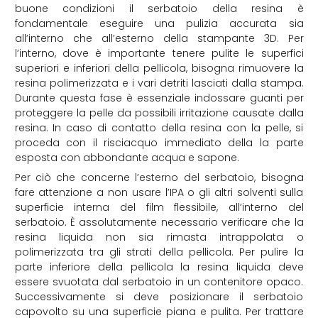
buone condizioni il serbatoio della resina è
fondamentale eseguire una pulizia accurata sia
all’interno che all’esterno della stampante 3D. Per
l’interno, dove è importante tenere pulite le superfici
superiori e inferiori della pellicola, bisogna rimuovere la
resina polimerizzata e i vari detriti lasciati dalla stampa.
Durante questa fase è essenziale indossare guanti per
proteggere la pelle da possibili irritazione causate dalla
resina. In caso di contatto della resina con la pelle, si
proceda con il risciacquo immediato della la parte
esposta con abbondante acqua e sapone.
Per ciò che concerne l’esterno del serbatoio, bisogna
fare attenzione a non usare l’IPA o gli altri solventi sulla
superficie interna del film flessibile, all’interno del
serbatoio. È assolutamente necessario verificare che la
resina liquida non sia rimasta intrappolata o
polimerizzata tra gli strati della pellicola. Per pulire la
parte inferiore della pellicola la resina liquida deve
essere svuotata dal serbatoio in un contenitore opaco.
Successivamente si deve posizionare il serbatoio
capovolto su una superficie piana e pulita. Per trattare