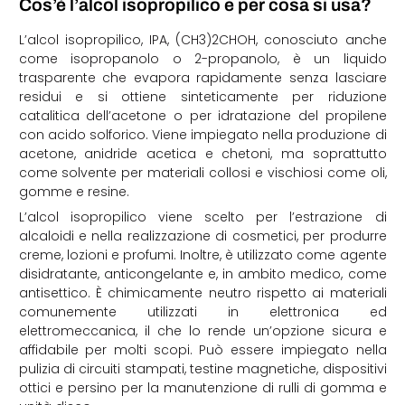
Cos’è l’alcol isopropilico e per cosa si usa?
L’alcol isopropilico, IPA, (CH3)2CHOH, conosciuto anche
come isopropanolo o 2-propanolo, è un liquido
trasparente che evapora rapidamente senza lasciare
residui e si ottiene sinteticamente per riduzione
catalitica dell’acetone o per idratazione del propilene
con acido solforico.
Viene impiegato nella produzione di
acetone, anidride acetica e chetoni, ma soprattutto
come solvente per materiali collosi e vischiosi come oli,
gomme e resine.
L’a
lcol isopropilico
viene scelto per l’estrazione di
alcaloidi e nella realizzazione di cosmetici, per produrre
creme, lozioni e profumi. Inoltre, è utilizzato come agente
disidratante, anticongelante e, in ambito medico, come
antisettico. È chimicamente neutro rispetto ai materiali
comunemente utilizzati in elettronica ed
elettromeccanica, il che lo rende un’opzione sicura e
affidabile per molti scopi. Può essere impiegato nella
pulizia di circuiti stampati, testine magnetiche, dispositivi
ottici e persino per la manutenzione di rulli di gomma e