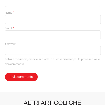
*
Nome
*
Email
Sito web
Salva il mio nome, email e sito web in questo browser per la prossima volta
che commento.
ALTRI ARTICOLI CHE