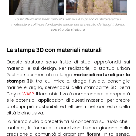
La struttura Rain Reef: l’umidità dell’aria è in grado di attraversare il
materiale e coltivare l’ambiente ideale per la crescita dei funghi, dando
così vita alla struttura.
La stampa 3D con materiali naturali
Queste strutture sono frutto di studi approfonditi sui
materiali e sul design. Per realizzarle, la startup Urban
Reef ha sperimentato a lungo
materiali naturali per la
stampa 3D
, tra cui micelio, draga fluviale, conchiglie
marine e argilla, servendosi della stampante 3D Delta
Clay di
WASP
. Il loro obiettivo è comprendere le proprietà
e le potenziali applicazioni di questi materiali per creare
prototipi più sostenibili ed efficienti nel contesto della
città bioinclusiva.
La ricerca sulla biorecettività si concentra sul ruolo che i
materiali, le forme e le condizioni fisiche giocano nella
creazione di comunità di organismi fiorenti. In tal senso,