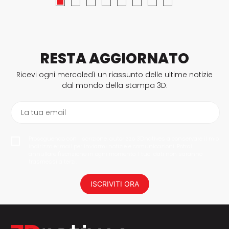
RESTA AGGIORNATO
Ricevi ogni mercoledì un riassunto delle ultime notizie
dal mondo della stampa 3D.
La tua email
Proseguendo con l'iscrizione, autorizzo 3Dnatives a conservare il mio
indirizzo e-mail per inviarmi notizie e comunicazioni. Potrai
annullare l'iscrizione in ogni momento. I tuoi dati non saranno
trasmessi a terzi.
ISCRIVITI ORA